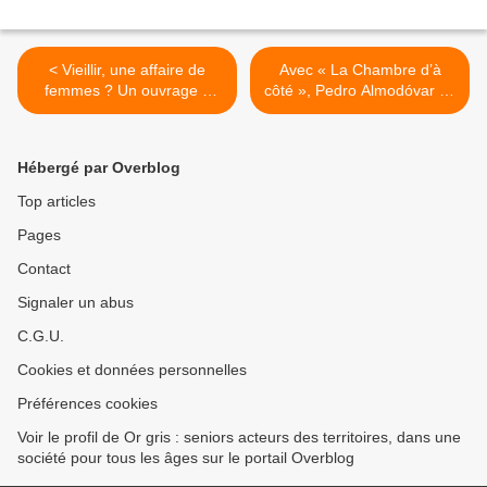
< Vieillir, une affaire de
Avec « La Chambre d’à
femmes ? Un ouvrage à
côté », Pedro Almodóvar se
lire…
prononce à son tour sur le
débat sur la fin de vie >
Hébergé par Overblog
Top articles
Pages
Contact
Signaler un abus
C.G.U.
Cookies et données personnelles
Préférences cookies
Voir le profil de Or gris : seniors acteurs des territoires, dans une
société pour tous les âges sur le portail Overblog