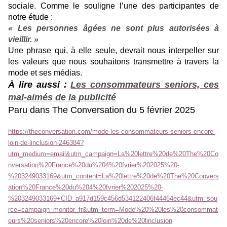
sociale. Comme le souligne l’une des participantes de
notre étude :
« Les personnes âgées ne sont plus autorisées à
vieillir. »
Une phrase qui, à elle seule, devrait nous interpeller sur
les valeurs que nous souhaitons transmettre à travers la
mode et ses médias.
À lire aussi :
Les consommateurs seniors, ces
mal-aimés de la publicité
Paru dans The Conversation du 5 février 2025
https://theconversation.com/mode-les-consommateurs-seniors-encore-
loin-de-linclusion-246384?
utm_medium=email&utm_campaign=La%20lettre%20de%20The%20Co
nversation%20France%20du%204%20fvrier%202025%20-
%203249033169&utm_content=La%20lettre%20de%20The%20Convers
ation%20France%20du%204%20fvrier%202025%20-
%203249033169+CID_a917d159c456d534122406f44464ec44&utm_sou
rce=campaign_monitor_fr&utm_term=Mode%20%20les%20consommat
eurs%20seniors%20encore%20loin%20de%20linclusion