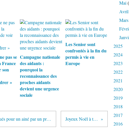
Mai
(
Avril
Mars
Févri
Janvi
Les Senior sont
2025
confrontés à la fin du
2024
ne pas se
Campagne nationale
permis à vie en
 la France
des aidants :
Europe
2023
r son
pourquoi la
2022
reconnaissance des
2021
ndrer »
proches aidants
devient une urgence
2020
sociale
2019
2018
2017
Logement : subis, les choix effectués pour un ainé par un proche s'avèrent tardifs et peu "éclairés"
Joyeux Noël à toutes et à tous
2016