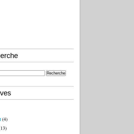
erche
ives
t
(4)
13)