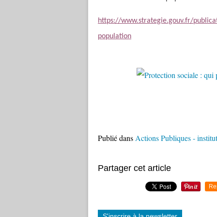
https://www.strategie.gouv.fr/publica
population
Publié dans
Actions Publiques - institu
Partager cet article
Re
S'inscrire à la newsletter