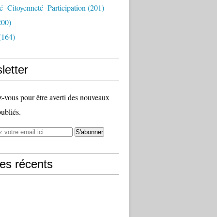
té -citoyenneté -participation
(201)
200)
(164)
letter
vous pour être averti des nouveaux
publiés.
les récents