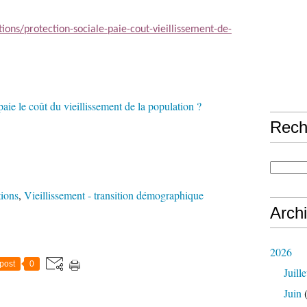
tions/protection-sociale-paie-cout-vieillissement-de-
Rech
tions
,
Vieillissement - transition démographique
Arch
2026
post
0
Juille
Juin
(