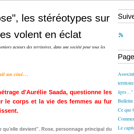
se", les stéréotypes sur
Suiv
s volent en éclat
seniors acteurs des territoires, dans une société pour tous les
Page
t un ciné…
Associat
territoir
âges…"
métrage d'Aurélie Saada, questionne les
Bulletin
ur le corps et la vie des femmes au fur
Ce que O
issent.
Comment 
Le capit
ce qu’elle devient”. Rose, personnage principal du