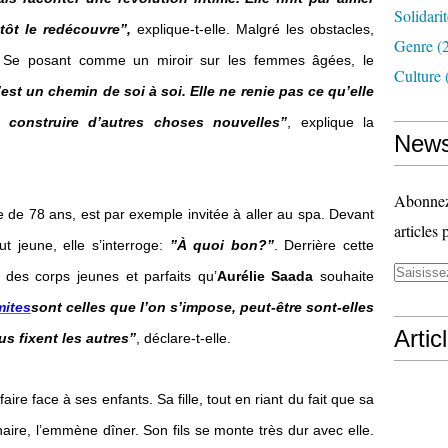
Solidari
tôt le redécouvre”,
explique-t-elle. Malgré les obstacles,
Genre
(
. Se posant comme un miroir sur les femmes âgées, le
Culture
’est un chemin de soi à soi. Elle ne renie pas ce qu’elle
 construire d’autres choses nouvelles”
, explique la
News
Abonnez-
 de 78 ans, est par exemple invitée à aller au spa. Devant
articles 
ut jeune, elle s’interroge:
”À quoi bon?”
. Derrière cette
 des corps jeunes et parfaits qu’
Aurélie Saada
souhaite
mites
sont celles que l’on s’impose, peut-être sont-elles
Artic
s fixent les autres”
, déclare-t-elle.
ire face à ses enfants. Sa fille, tout en riant du fait que sa
ire, l’emmène dîner. Son fils se monte très dur avec elle.