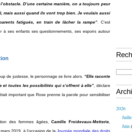
t l’obstacle. D’une certaine manière, on a toujours peur
, mais aussi quand ils vont trop bien. Je voulais aussi
 parents fatigués, en train de lâcher la rampe”
. C’est
r à ses enfants ses questionnements, ses espoirs autour
Rech
tion
p de justesse, le personnage se livre alors.
“Elle raconte
et toutes les possibilités qui s’offrent à elle”
, déclare
Arch
il était important que Rose prenne la parole pour sensibiliser
2026
Juille
tisation des femmes âgées,
Camille Froidevaux-Metterie
,
Juin
(
n mars 2019, à l’occasion de la
Journée mondiale des droits