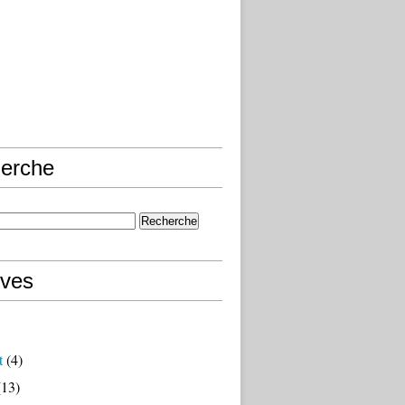
erche
ives
t
(4)
13)