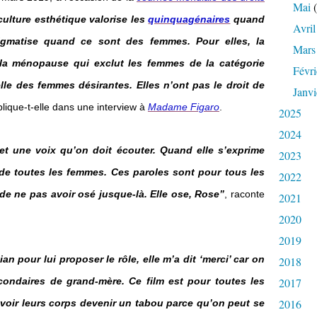
Mai
(
culture esthétique valorise les
quinquagénaires
quand
Avril
igmatise quand ce sont des femmes. Pour elles, la
Mars
la ménopause qui exclut les femmes de la catégorie
Févri
lle des femmes désirantes. Elles n’ont pas le droit de
Janvi
plique-t-elle dans une interview à
Madame Figaro
.
2025
2024
t une voix qu’on doit écouter. Quand elle s’exprime
2023
e toutes les femmes. Ces paroles sont pour tous les
2022
de ne pas avoir osé jusque-là. Elle ose, Rose”
, raconte
2021
2020
2019
n pour lui proposer le rôle, elle m’a dit ‘merci’ car on
2018
condaires de grand-mère. Ce film est pour toutes les
2017
2016
 voir leurs corps devenir un tabou parce qu’on peut se