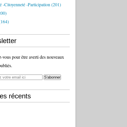
té -citoyenneté -participation
(201)
200)
(164)
letter
vous pour être averti des nouveaux
publiés.
les récents