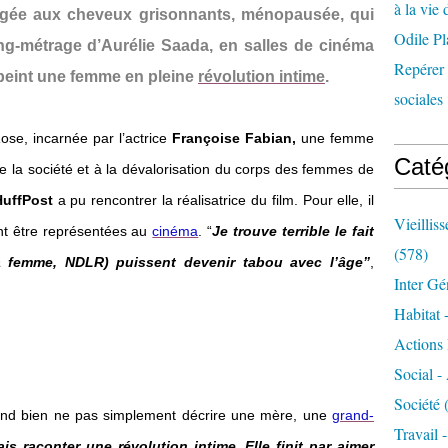
à la vie 
âgée aux cheveux grisonnants, ménopausée, qui
Odile Pl
ong-métrage d’Aurélie Saada, en salles de cinéma
Repérer l
peint une femme en pleine
révolution intime
.
sociales 
ose, incarnée par l’actrice
Françoise Fabian
,
une femme
Caté
 de la société et à la dévalorisation du corps des femmes de
HuffPost
a pu rencontrer la réalisatrice du film. Pour elle, il
Vieillis
nt être représentées au
cinéma
. “
Je trouve terrible le fait
(578)
la femme, NDLR) puissent devenir tabou avec l’âge”
,
Inter Gé
Habitat 
Actions 
Social -
Société
(
tend bien ne pas simplement décrire une mère, une
grand-
Travail 
is raconter une révolution intime. Elle finit par aimer