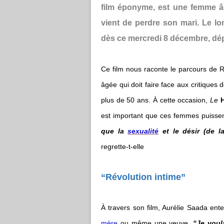
film éponyme, est une femme 
vient de perdre son mari. Le l
dès ce mercredi 8 décembre, dé
Ce film nous raconte le parcours de R
âgée qui doit faire face aux critiques
plus de 50 ans. À cette occasion,
Le
est important que ces femmes puisse
que la
sexualité
et le désir (de 
regrette-t-elle
“Révolution intime”
À travers son film, Aurélie Saada en
mère
ou même une veuve.
“Je voula