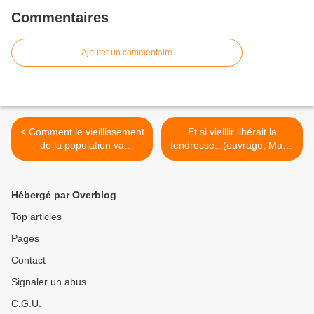
Commentaires
Ajouter un commentaire
< Comment le vieillissement
Et si vieillir libérait la
de la population va
tendresse...(ouvrage, Marie
bouleverser nos sociétés
de Hennezel et Philippe
Gutton) >
Hébergé par Overblog
Top articles
Pages
Contact
Signaler un abus
C.G.U.