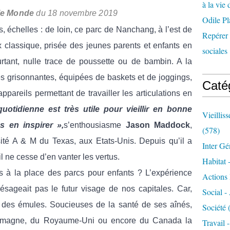
à la vie 
le Monde
du 18 novembre 2019
Odile Pl
, échelles : de loin, ce parc de Nanchang, à l’est de
Repérer l
x classique, prisée des jeunes parents et enfants en
sociales 
urtant, nulle trace de poussette ou de bambin. A la
es grisonnantes, équipées de baskets et de joggings,
Caté
appareils permettant de travailler les articulations en
otidienne est très utile pour vieillir en bonne
Vieillis
 en inspirer »,
s’enthousiasme
Jason Maddock
,
(578)
rsité A & M du Texas, aux Etats-Unis. Depuis qu’il a
Inter Gé
 il ne cesse d’en vanter les vertus.
Habitat 
rs à la place des parcs pour enfants ? L’expérience
Actions 
présageait pas le futur visage de nos capitales. Car,
Social -
t des émules. Soucieuses de la santé de ses aînés,
Société
(
Allemagne, du Royaume-Uni ou encore du Canada la
Travail 