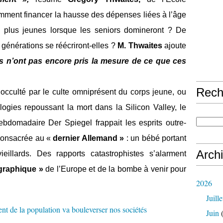
ment financer la hausse des dépenses liées à l’âge
 plus jeunes lorsque les seniors domineront ? De
s générations se réécriront-elles ?
M. Thwaites
ajoute
n’ont pas encore pris la mesure de ce que ces
Rech
as occulté par le culte omniprésent du corps jeune, ou
ogies repoussant la mort dans la Silicon Valley, le
hebdomadaire Der Spiegel frappait les esprits outre-
onsacrée au «
dernier Allemand »
: un bébé portant
Arch
eillards. Des rapports catastrophistes s’alarment
graphique »
de l’Europe et de la bombe à venir pour
2026
Juille
Juin
(