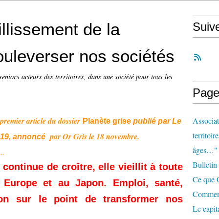
llissement de la
Suiv
ouleverser nos sociétés
seniors acteurs des territoires, dans une société pour tous les
Page
 premier article du dossier
Associat
Planète grise
publié par Le
territoir
par Or Gris le 18 novembre.
019, annoncé
âges…"
...
Bulletin
continue de croître, elle vieillit à toute
Ce que O
en Europe et au Japon. Emploi, santé,
Comment 
on sur le point de transformer nos
Le capit