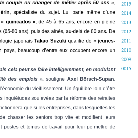
e de couple ou changer de métier après 50 ans »
,
2015
érin
, spécialiste du sujet. Lui parle même d’une
2014
2013
s
« quincados »,
de 45 à 65 ans, encore en pleine
2012
és (65-80 ans), puis des aînés, au-delà de 80 ans. De
2011
ologie japonais
Takao Suzuki
qualifie de
« jeunes-
2010
 pays, beaucoup d’entre eux occupent encore un
2009
0015
is cela peut se faire intelligemment, en modulant
lité des emplois »,
souligne
Axel Börsch-Supan
,
l’économie du vieillissement. Un équilibre loin d’être
es inquiétudes soulevées par la réforme des retraites
nctionnera que si les entreprises, dans lesquelles les
de chasser les seniors trop vite et modifient leurs
 postes et temps de travail pour leur permettre de