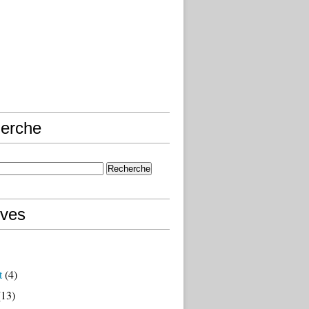
erche
ives
t
(4)
13)