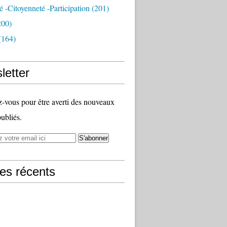
té -citoyenneté -participation
(201)
200)
(164)
letter
vous pour être averti des nouveaux
publiés.
les récents