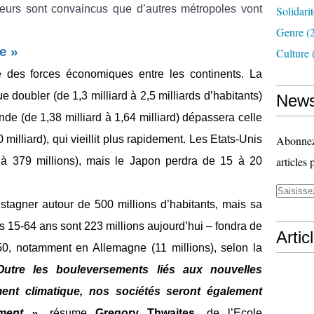
oteurs sont convaincus que d’autres métropoles vont
Solidari
Genre
(
e »
Culture
re des forces économiques entre les continents. La
e doubler (de 1,3 milliard à 2,5 milliards d’habitants)
News
Inde (de 1,38 milliard à 1,64 milliard) dépassera celle
 milliard), qui vieillit plus rapidement. Les Etats-Unis
Abonnez-
articles 
s à 379 millions), mais le Japon perdra de 15 à 20
 stagner autour de 500 millions d’habitants, mais sa
es 15-64 ans sont 223 millions aujourd’hui – fondra de
Artic
050, notamment en Allemagne (11 millions), selon la
utre les bouleversements liés aux nouvelles
ent climatique, nos sociétés seront également
ement »,
résume
Gregory Thwaites,
de l’Ecole