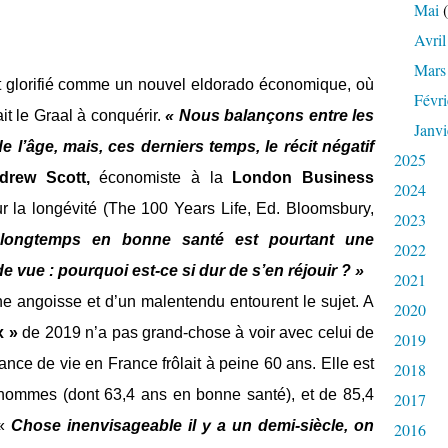
Mai
(
Avril
Mars
est glorifié comme un nouvel eldorado économique, où
Févri
it le Graal à conquérir.
« Nous balançons entre les
Janvi
e l’âge, mais, ces derniers temps, le récit négatif
2025
drew Scott,
économiste à la
London Business
2024
r la longévité (The 100 Years Life, Ed. Bloomsbury,
2023
 longtemps en bonne santé est pourtant une
2022
de vue : pourquoi est-ce si dur de s’en réjouir ? »
2021
e angoisse et d’un malentendu entourent le sujet. A
2020
x »
de 2019 n’a pas grand-chose à voir avec celui de
2019
rance de vie en France frôlait à peine 60 ans. Elle est
2018
 hommes (dont 63,4 ans en bonne santé), et de 85,4
2017
 «
Chose inenvisageable il y a un demi-siècle, on
2016