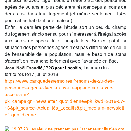
qui décline avec l'âge : seuls en effet 2,5% des personnes
âgées de 80 ans et plus déclarent résider depuis moins de
deux ans dans leur logement (et même seulement 1,4%
pour celles habitant une maison).
Enfin, la dernière partie de l'étude sort un peu du champ
du logement stricto sensu pour s'intéresser à l'inégal accès
aux soins de spécialité et hospitaliers. Sur ce point, la
situation des personnes âgées n'est pas différente de celle
de l'ensemble de la population, mais le besoin de soins
s'accroît en revanche fortement avec l'avancée en âge.
banque des
Jean-Noël Escud
ié
/ P2C pour Localtis
,
territoires le17 juillet 2019
https://www.banquedesterritoires.fr/moins-de-20-des-
personnes-agees-vivent-dans-un-appartement-avec-
ascenseur?
pk_campaign=newsletter_quotidienne&pk_kwd=2019-07-
16&pk_source=Actualités_Localtis&pk_medium=newslett
er_quotidienne