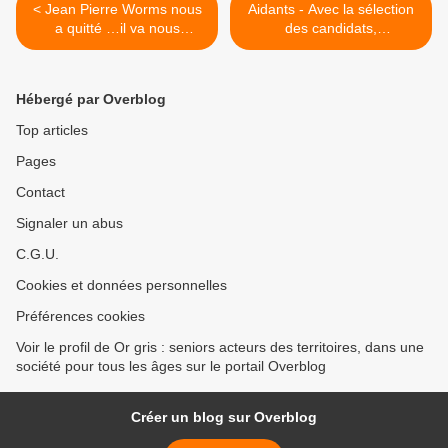
< Jean Pierre Worms nous
Aidants - Avec la sélection
a quitté …il va nous
des candidats,
manquer terriblement.… Il
l'expérimentation du
nous a laissé son dernier
baluchonnage va
texte…
se concrétiser >
Hébergé par Overblog
Top articles
Pages
Contact
Signaler un abus
C.G.U.
Cookies et données personnelles
Préférences cookies
Voir le profil de Or gris : seniors acteurs des territoires, dans une
société pour tous les âges sur le portail Overblog
Créer un blog sur Overblog