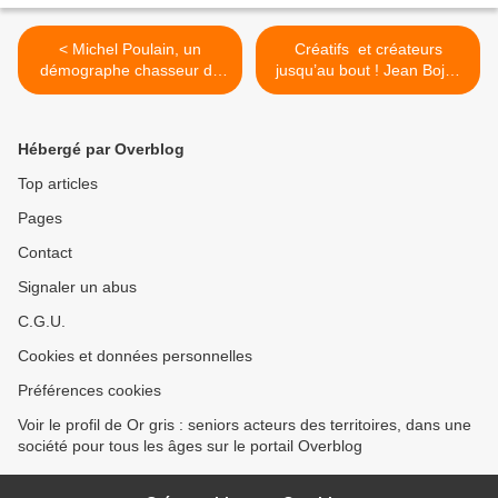
< Michel Poulain, un
Créatifs et créateurs
démographe chasseur de
jusqu’au bout ! Jean Bojko
supercentenaireVielliss
et le TéATr'éPROUVèTe
dans la Nièvre >
Hébergé par Overblog
Top articles
Pages
Contact
Signaler un abus
C.G.U.
Cookies et données personnelles
Préférences cookies
Voir le profil de Or gris : seniors acteurs des territoires, dans une
société pour tous les âges sur le portail Overblog