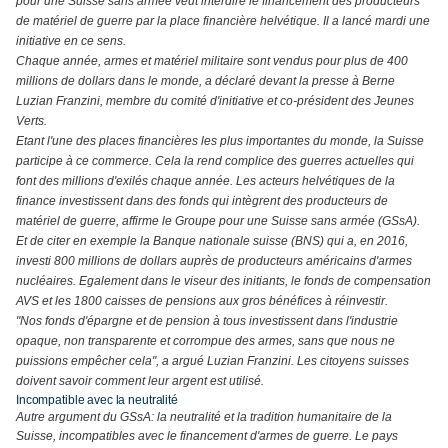
pour une Suisse sans armée veut interdire le financement des producteurs
de matériel de guerre par la place financière helvétique. Il a lancé mardi une
initiative en ce sens.
Chaque année, armes et matériel militaire sont vendus pour plus de 400
millions de dollars dans le monde, a déclaré devant la presse à Berne
Luzian Franzini, membre du comité d'initiative et co-président des Jeunes
Verts.
Etant l'une des places financières les plus importantes du monde, la Suisse
participe à ce commerce. Cela la rend complice des guerres actuelles qui
font des millions d'exilés chaque année. Les acteurs helvétiques de la
finance investissent dans des fonds qui intègrent des producteurs de
matériel de guerre, affirme le Groupe pour une Suisse sans armée (GSsA).
Et de citer en exemple la Banque nationale suisse (BNS) qui a, en 2016,
investi 800 millions de dollars auprès de producteurs américains d'armes
nucléaires. Egalement dans le viseur des initiants, le fonds de compensation
AVS et les 1800 caisses de pensions aux gros bénéfices à réinvestir.
"Nos fonds d'épargne et de pension à tous investissent dans l'industrie
opaque, non transparente et corrompue des armes, sans que nous ne
puissions empêcher cela", a argué Luzian Franzini. Les citoyens suisses
doivent savoir comment leur argent est utilisé.
Incompatible avec la neutralité
Autre argument du GSsA: la neutralité et la tradition humanitaire de la
Suisse, incompatibles avec le financement d'armes de guerre. Le pays