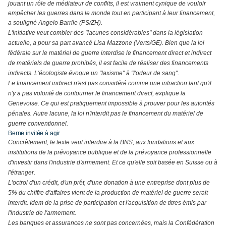
jouant un rôle de médiateur de conflits, il est vraiment cynique de vouloir
empêcher les guerres dans le monde tout en participant à leur financement,
a souligné Angelo Barrile (PS/ZH).
L'initiative veut combler des "lacunes considérables" dans la législation
actuelle, a pour sa part avancé Lisa Mazzone (Verts/GE). Bien que la loi
fédérale sur le matériel de guerre interdise le financement direct et indirect
de matériels de guerre prohibés, il est facile de réaliser des financements
indirects. L'écologiste évoque un "laxisme" à "l'odeur de sang".
Le financement indirect n'est pas considéré comme une infraction tant qu'il
n'y a pas volonté de contourner le financement direct, explique la
Genevoise. Ce qui est pratiquement impossible à prouver pour les autorités
pénales. Autre lacune, la loi n'interdit pas le financement du matériel de
guerre conventionnel.
Berne invitée à agir
Concrètement, le texte veut interdire à la BNS, aux fondations et aux
institutions de la prévoyance publique et de la prévoyance professionnelle
d'investir dans l'industrie d'armement. Et ce qu'elle soit basée en Suisse ou à
l'étranger.
L'octroi d'un crédit, d'un prêt, d'une donation à une entreprise dont plus de
5% du chiffre d'affaires vient de la production de matériel de guerre serait
interdit. Idem de la prise de participation et l'acquisition de titres émis par
l'industrie de l'armement.
Les banques et assurances ne sont pas concernées, mais la Confédération