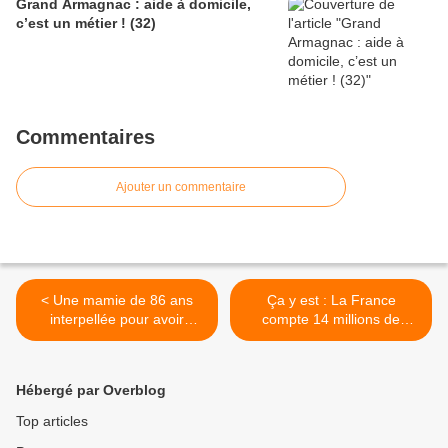
Grand Armagnac : aide à domicile,
c’est un métier ! (32)
Commentaires
Ajouter un commentaire
< Une mamie de 86 ans
Ça y est : La France
interpellée pour avoir
compte 14 millions de
apposé un graffiti «L'argent
retraités >
pour les armes tue» sur la
Banque Nationale Suisse.
Hébergé par Overblog
Top articles