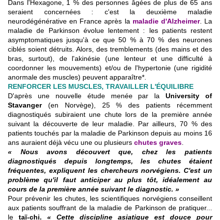
Dans l'Hexagone, 1 % des personnes âgées de plus de 65 ans
seraient concernées : c'est la deuxième maladie
neurodégénérative en France après la
maladie d'Alzheimer
. La
maladie de Parkinson évolue lentement : les patients restent
asymptomatiques jusqu'à ce que 50 % à 70 % des neurones
ciblés soient détruits. Alors, des tremblements (des mains et des
bras, surtout), de l'akinésie (une lenteur et une difficulté à
coordonner les mouvements) et/ou de l'hypertonie (une rigidité
anormale des muscles) peuvent apparaître*.
RENFORCER LES MUSCLES, TRAVAILLER L'ÉQUILIBRE
D'après une nouvelle étude menée par la
University
of
Stavanger
(en Norvège), 25 % des patients récemment
diagnostiqués subiraient une chute lors de la première année
suivant la découverte de leur maladie. Par ailleurs, 70 % des
patients touchés par la maladie de Parkinson depuis au moins 16
ans auraient déjà vécu une ou plusieurs
chutes graves
.
« Nous avons découvert que, chez les patients
diagnostiqués depuis longtemps, les chutes étaient
fréquentes, expliquent les chercheurs norvégiens. C'est un
problème qu'il faut anticiper au plus tôt, idéalement au
cours de la première année suivant le diagnostic. »
Pour prévenir les chutes, les scientifiques norvégiens conseillent
aux patients souffrant de la maladie de Parkinson de pratiquer...
le
taï-chi
.
« Cette discipline asiatique est douce pour