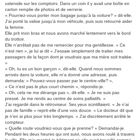
ustensile sur les comptoirs. Dans un coin il y avait une boîte en
carton remplie de photos et de verrerie.
« Pourriez-vous porter mon bagage jusqu’à la voiture? » dit-elle.
J’ai porté la valise jusqu’à mon véhicule, puis suis retourné aider
la femme.
Elle prit mon bras et nous avons marché lentement vers le bord
du trottoir.
Elle n’arrêtait pas de me remercier pour ma gentillesse. « Ce
n’est rien », je lui ai dit « J’essaie simplement de traiter mes
passagers de la façon dont je voudrais que ma mère soit traitée.
»
« Oh, tu es un bon garçon », dit-elle. Quand nous sommes
arrivés dans la voiture, elle m’a donné une adresse, puis
demanda: « Pouvez-vous passer par le centre-ville? »,
« Ce n’est pas le plus court chemin », répondis-je.
« Oh, cela ne me dérange pas », dit-elle. « Je ne suis pas
pressé. Je me rends au centre de soins palliatifs. »
J’ai regardé dans le rétroviseur. Ses yeux scintillaient. « Je n’ai
pas de famille » reprit-elle d’une voix douce. « Le docteur dit que
je n’en ai plus pour très longtemps. » J’ai discrètement arrêté le
compteur.
« Quelle route voudriez-vous que je prenne? » Demandai-je.
Pendant les deux heures qui ont suivi, nous avons roulé à travers