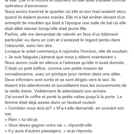
la ville. Elle m’a montré le bâtiment où elle avait travaillé comme
opérateur d’ascenseur.
Nous avons traversé le quartier où elle et son mari avaient vécu
quand ils étaient jeunes mariés. Elle m’a fait arrêter devant d’un
entrepôt de meubles qui était à l’époque une salle de bal où elle
était allée danser lorsqu’elle était jeune fille.
Parfois, elle me demandait de ralentir en face d’un bâtiment
particulier ou dans un coin et s’asseyait le regard perdu dans
l’obscurité, sans rien dire.
Lorsque le soleil commença à rejoindre l’horizon, elle dit soudain:
« Je suis fatiguée j’aimerai que nous y allions maintenant ».
Nous avons roulé en silence à l’adresse qu’elle m’avait donnée.
C’était un petit édifice, comme une petite maison de
convalescence, avec un portique pour rentrer dans une allée.
Deux infirmiers sont sortis et se sont dirigés vers le taxi. Ils
étaient très attentionnés et surveillaient tous les mouvements de
la vieille dame. Visiblement ils attendaient son arrivée.
J’ai ouvert le coffre et porté la petite valise jusqu’à la porte. La
femme était déjà assise dans un fauteuil roulant.
« Combien vous dois-je? » M’a-t-elle demandé, en ouvrant son
sac.
« Rien » lui dis-je.
« Vous devez gagner votre vie », répondit-elle.
« Il y aura d’autres passagers, » ai-je répondu.