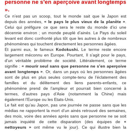
personne ne s’en aperçoive avant longtemps
».
Ce n’est pas un scoop, tout le monde sait que le Japon est
depuis des années,
« le pays le plus vieux de la planète »
.
Celui qui préfigure ce que sera le reste du monde d’ici une
décennie environ ; un monde peuplé d’ainés. Le Pays du soleil
levant est donc confronté plus tôt que les autres à de nombreux
phénomènes qui touchent directement les personnes âgées.
Et parmi eux, le fameux
Kodokushi.
Le terme reste encore
largement méconnu en Europe. Pourtant, Il s’agit pour le pays,
d’un véritable problème de société. Littéralement, ce terme
signifie :
« mourir seul sans que personne ne s’en aperçoive
avant longtemps »
. Or, dans un pays où les personnes âgées
sont de plus en plus seules compte-tenu de l’éclatement des
familles et du délitement des liens parents-enfants, ce
phénomène prend de l’ampleur et pourrait bien concerné à
termes, d’autres pays d’Asie (notamment la Chine) mais
également l’Europe ou les Etats-Unis.
Le fait est qu’au Japon, pas une journée ne passe sans que les
médias ne rapportent la mort d’un ainés retrouvé des semaines,
des mois, voire des années après sans que personne ne se soit
jamais inquiété de cette disparation (des équipes de
«
nettoyeurs »
ont même vu le jour). Ce qui illustre bien la