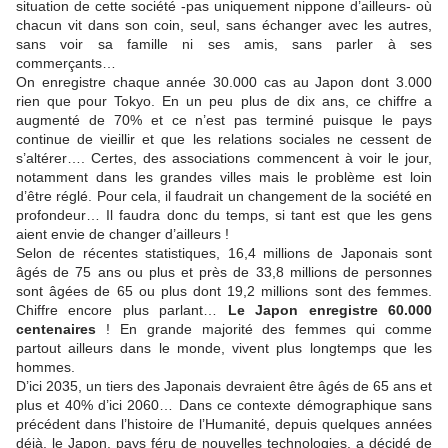
situation de cette société -pas uniquement nippone d’ailleurs- où
chacun vit dans son coin, seul, sans échanger avec les autres,
sans voir sa famille ni ses amis, sans parler à ses
commerçants…
On enregistre chaque année 30.000 cas au Japon dont 3.000
rien que pour Tokyo. En un peu plus de dix ans, ce chiffre a
augmenté de 70% et ce n’est pas terminé puisque le pays
continue de vieillir et que les relations sociales ne cessent de
s’altérer…. Certes, des associations commencent à voir le jour,
notamment dans les grandes villes mais le problème est loin
d’être réglé. Pour cela, il faudrait un changement de la société en
profondeur… Il faudra donc du temps, si tant est que les gens
aient envie de changer d’ailleurs !
Selon de récentes statistiques, 16,4 millions de Japonais sont
âgés de 75 ans ou plus et près de 33,8 millions de personnes
sont âgées de 65 ou plus dont 19,2 millions sont des femmes.
Chiffre encore plus parlant…
Le Japon enregistre 60.000
centenaires
! En grande majorité des femmes qui comme
partout ailleurs dans le monde, vivent plus longtemps que les
hommes.
D’ici 2035, un tiers des Japonais devraient être âgés de 65 ans et
plus et 40% d’ici 2060… Dans ce contexte démographique sans
précédent dans l’histoire de l’Humanité, depuis quelques années
déjà, le Japon, pays féru de nouvelles technologies, a décidé de