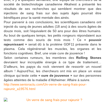
société de biotechnologie canadienne Alkahest a présenté les
résultats de ses recherches qui semblent montrer que des
injections de sang frais sur des sujets âgés pourrait être
bénéfiques pour la santé mentale des ainés.
Pour parvenir à ces conclusions, les scientifiques canadiens ont
injecté du sang de jeunes adultes (18 ans) à des souris âgées de
douze mois, soit l’équivalent de 50 ans pour des êtres humains.
Au bout de quelques temps, les petits rongeurs répondaient aux
tests comme des souris de trois mois ! Ce
« pouvoir
rajeunissant »
serait dû à la protéine GDF11 présente dans le
plasma. Cela régénérerait les muscles, les organes et les
fonctions cognitives. Bref, une vraie cure de jouvence !
Selon certaines rumeurs, les membres des
Rolling Stones
devraient leur incroyable énergie à ce type de traitement…
D’ailleurs, les papys du rock viennent de ressortir un nouvel
album ! Aujourd’hui, les chercheurs ont mis en place un essai
clinique qui teste cette
« cure de jouvence »
sur des personnes
âgées atteintes de la maladie d’Alzheimer. Affaire à suivre.
http://www.senioractu.com/Un-verre-de-sang-frais-pour-
rajeunir_a19576.html