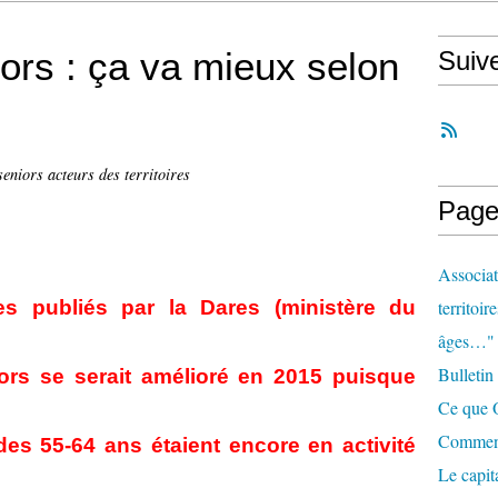
ors : ça va mieux selon
Suiv
seniors acteurs des territoires
Page
Associat
res publiés par la Dares (ministère du
territoir
âges…"
Bulletin
niors se serait amélioré en 2015 puisque
Ce que O
Comment 
des 55-64 ans étaient encore en activité
Le capit