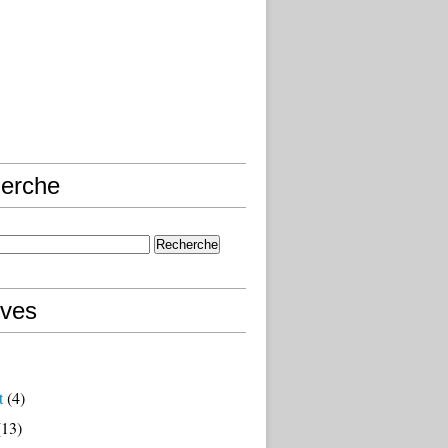
erche
ives
t
(4)
13)