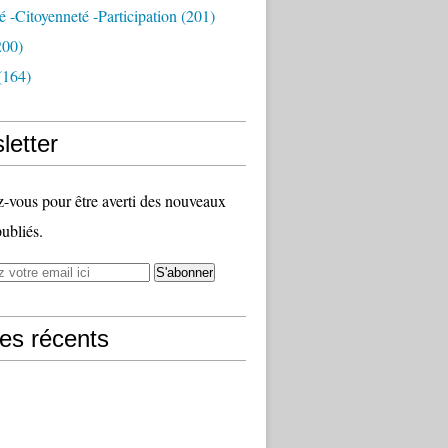
té -citoyenneté -participation
(201)
200)
(164)
letter
vous pour être averti des nouveaux
publiés.
les récents