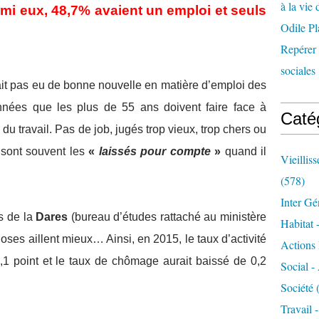
à la vie 
rmi eux, 48,7% avaient un emploi et seuls
Odile Pl
Repérer l
sociales 
vait pas eu de bonne nouvelle en matière d’emploi des
 années que les plus de 55 ans doivent faire face à
Caté
du travail. Pas de job, jugés trop vieux, trop chers ou
s sont souvent les
«
laissés pour compte
»
quand il
Vieillis
(578)
Inter Gé
es de la
Dares
(bureau d’études rattaché au ministère
Habitat 
hoses aillent mieux… Ainsi, en 2015, le taux d’activité
Actions 
,1 point et le taux de chômage aurait baissé de 0,2
Social -
Société
(
Travail 