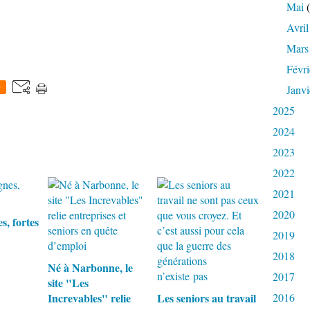
Mai
(
Avril
Mars
Févri
0
Janvi
2025
2024
2023
2022
2021
2020
s, fortes
2019
2018
Né à Narbonne, le
2017
site "Les
Increvables" relie
Les seniors au travail
2016