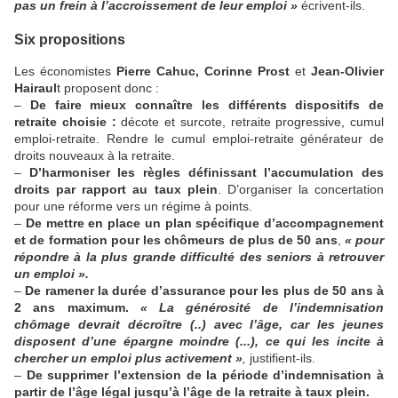
pas un frein à l’accroissement de leur emploi »
écrivent-ils.
Six propositions
Les économistes
Pierre Cahuc, Corinne Prost
et
Jean-Olivier
Hairaul
t proposent donc :
–
De faire mieux connaître les différents dispositifs de
retraite choisie :
décote et surcote, retraite progressive, cumul
emploi-retraite. Rendre le cumul emploi-retraite générateur de
droits nouveaux à la retraite.
–
D’harmoniser les règles définissant l’accumulation des
droits par rapport au taux plein
. D’organiser la concertation
pour une réforme vers un régime à points.
–
De mettre en place un plan spécifique d’accompagnement
et de formation pour les chômeurs de plus de 50 ans
,
« pour
répondre à la plus grande difficulté des seniors à retrouver
un emploi ».
–
De ramener la durée d’assurance pour les plus de 50 ans à
2 ans maximum.
« La générosité de l’indemnisation
chômage devrait décroître (..) avec l’âge, car les jeunes
disposent d’une épargne moindre (...), ce qui les incite à
chercher un emploi plus activement »
,
justifient-ils.
–
De supprimer l’extension de la période d’indemnisation à
partir de l’âge légal jusqu’à l’âge de la retraite à taux plein.