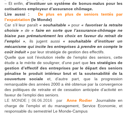
– Et enfin,
d’instituer un système de bonus-malus pour les
cotisations employeur d’assurance chômage.
Lire aussi :
De plus en plus de seniors tentés par
l’expatriation
(le Monde)
Car s’il leur paraît
« souhaitable »
pour
« favoriser la retraite
choisie »
de
« faire en sorte que l’assurance-chômage ne
biaise pas prématurément les choix en faveur du retrait de
l’emploi »
,
ils jugent aussi
« souhaitable d’instituer un
mécanisme qui incite les entreprises à prendre en compte le
coût induit »
par leur stratégie de gestion des effectifs.
Quelle que soit l’évolution réelle de l’emploi des seniors, cette
étude a le mérite de souligner, d’une part que
les stratégies de
gestion d’effectif des entreprises par le départ des seniors
pénalise le produit intérieur brut et la soutenabilité de la
couverture sociale
et, d’autre part, que la progression
remarquable des années 2000 a été obtenue par la convergence
des politiques de retraite et de cessation anticipée d’activité en
faveur de l’emploi des seniors.
LE MONDE | 06.06.2016 par
Anne Rodier
Journaliste en
charge de l'emploi et du management, Service Economie, et
responsable du semestriel Le Monde-Campus