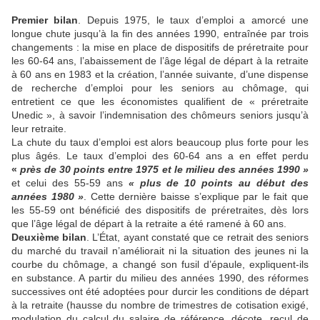
Premier bilan
. Depuis 1975, le taux d’emploi a amorcé une
longue chute jusqu’à la fin des années 1990, entraînée par trois
changements : la mise en place de dispositifs de préretraite pour
les 60-64 ans, l’abaissement de l’âge légal de départ à la retraite
à 60 ans en 1983 et la création, l’année suivante, d’une dispense
de recherche d’emploi pour les seniors au chômage, qui
entretient ce que les économistes qualifient de « préretraite
Unedic », à savoir l’indemnisation des chômeurs seniors jusqu’à
leur retraite.
La chute du taux d’emploi est alors beaucoup plus forte pour les
plus âgés. Le taux d’emploi des 60-64 ans a en effet perdu
«
près de 30 points entre 1975 et le milieu des années 1990 »
et celui des 55-59 ans
« plus de 10 points au début des
années 1980 »
. Cette dernière baisse s’explique par le fait que
les 55-59 ont bénéficié des dispositifs de préretraites, dès lors
que l’âge légal de départ à la retraite a été ramené à 60 ans.
Deuxième bilan
. L’État, ayant constaté que ce retrait des seniors
du marché du travail n’améliorait ni la situation des jeunes ni la
courbe du chômage, a changé son fusil d’épaule, expliquent-ils
en substance. A partir du milieu des années 1990, des réformes
successives ont été adoptées pour durcir les conditions de départ
à la retraite (hausse du nombre de trimestres de cotisation exigé,
modulation du calcul du salaire de référence, décote, recul de