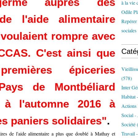
germé auprès des
à la vie 
Odile Pl
 de l'aide alimentaire
Repérer l
sociales 
voulaient rompre avec
 CCAS. C'est ainsi que
Caté
remières épiceries
Vieillis
(578)
Pays de Montbéliard
Inter Gé
Habitat 
r à l'automne 2016 à
Actions 
Social -
s paniers solidaires"
.
Société
(
res de l'aide alimentaire a plus que doublé à Mathay et
Travail 