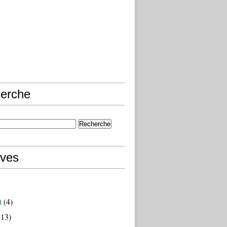
erche
ives
t
(4)
13)