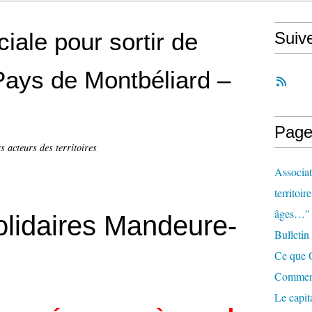
iale pour sortir de
Suiv
 Pays de Montbéliard –
Page
s acteurs des territoires
Associat
territoir
âges…"
olidaires Mandeure-
Bulletin
Ce que O
Comment 
Le capit