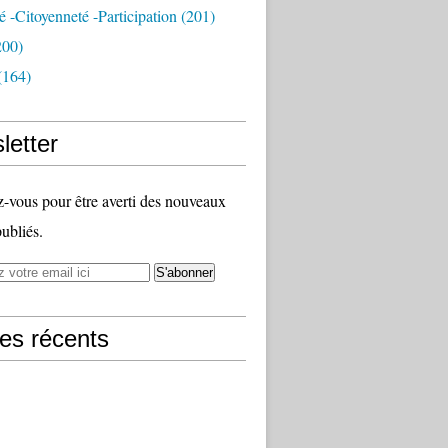
té -citoyenneté -participation
(201)
200)
(164)
letter
vous pour être averti des nouveaux
publiés.
les récents