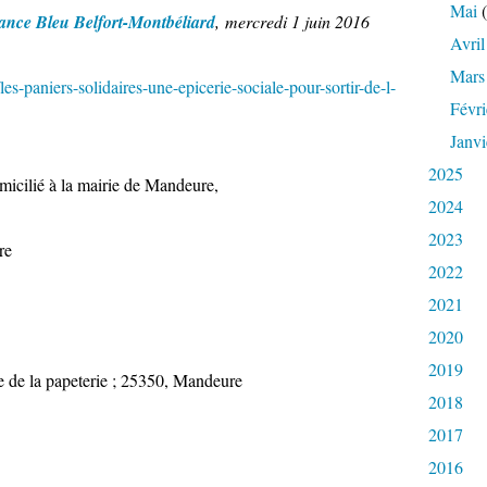
Mai
(
ance Bleu Belfort-Montbéliard
, mercredi 1 juin 2016
Avril
Mars
les-paniers-solidaires-une-epicerie-sociale-pour-sortir-de-l-
Févri
Janvi
2025
omicilié à la mairie de Mandeure,
2024
2023
re
2022
2021
2020
2019
ue de la papeterie ; 25350, Mandeure
2018
2017
2016