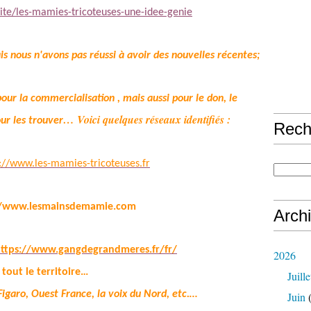
lite/les-mamies-tricoteuses-une-idee-genie
ais nous n'avons pas
réussi à avoir des nouvelles récentes;
our la commercialisation , mais aussi pour le don, le
… Voici quelques réseaux identifiés :
our les trouver
Rech
://www.les-mamies-tricoteuses.fr
//www.lesmainsdemamie.com
Arch
ttps://www.gangdegrandmeres.fr/fr/
2026
 tout le territoire…
Juille
 Figaro, Ouest France, la voix du Nord, etc.…
Juin
(