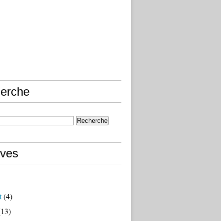
erche
ives
t
(4)
13)