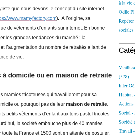
à la vie 
yliste que nous devons le concept du site internet
Odile Pl
tps://www.mamyfactory.com
).
A l’origine, sa
Repérer l
ique de vêtements d’enfants sur internet. En bonne
sociales 
er les grandes tendances du marché : la
t l’augmentation du nombre de retraités allant de
Caté
ance de vie.
Vieillis
à domicile ou en maison de retraite
(578)
Inter Gé
Habitat 
 mamies tricoteuses qui travailleront pour sa
Actions 
domicile ou pourquoi pas de leur
maison de retraite
.
Social -
nts petits vêtements d’enfant aux tons pastel tricotés
Société
(
ourd’hui, la société embauche plus de 40 mamies
Travail 
toute la France et 1500 sont en attente de postuler.