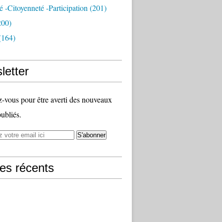
té -citoyenneté -participation
(201)
200)
(164)
letter
vous pour être averti des nouveaux
publiés.
les récents