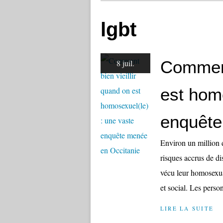
lgbt
Comment
8 juil.
est hom
enquête
Environ un million
risques accrus de dis
vécu leur homosexuali
et social. Les person
LIRE LA SUITE