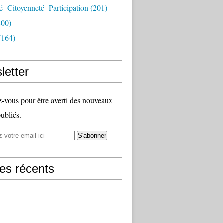
té -citoyenneté -participation
(201)
200)
(164)
letter
vous pour être averti des nouveaux
publiés.
les récents