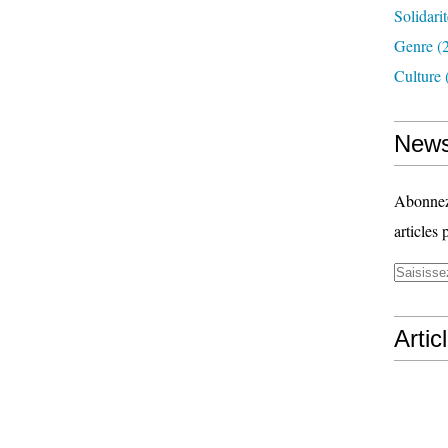
Solidari
Genre
(
Culture
News
Abonnez-
articles 
Artic