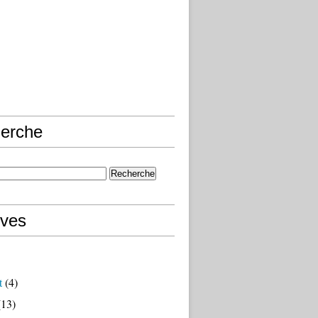
erche
ives
t
(4)
13)