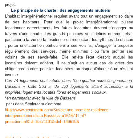
projet.
Le principe de la charte : des engagements mutuels
L'habitat intergénérationnel requiert avant tout un engagement solidaire
de ses habitants. Pour que le projet intergénérationnel puisse
fonctionner correctement, les futurs locataires devront s'engager au
travers d'une charte. Les grands principes sont définis comme tels :
participer à la vie de la résidence en respectant les rythmes de chacun
; porter une attention particulière à ses voisins, s'engager à proposer
régulièrement des services, même minimes ; ou faire profiter ses
voisins de ses savoir-faire. Elle reflète l'état d'esprit auquel les
locataires doivent adhérer. Il ne s'agit en aucun cas de créer des
obligations lourdes pour les locataires, au risque d'aboutir à un résultat
inverse.
Ces 74 logements sont situés dans l'éco-quartier nouvelle génération,
Bassens « Côté Sud », de 350 logements alliant accession à la
propriété, logements locatifs libres et logements sociaux.
*
en partenariat avec la ville de Bassens
paru dans Senioractu d'octobre
http://www.senioractu.com/Savoie-une-premiere-residence-
intergenerationnelle-a-Bassens_a16457.html?
preaction=nl&id=16271181&idnl=148619&