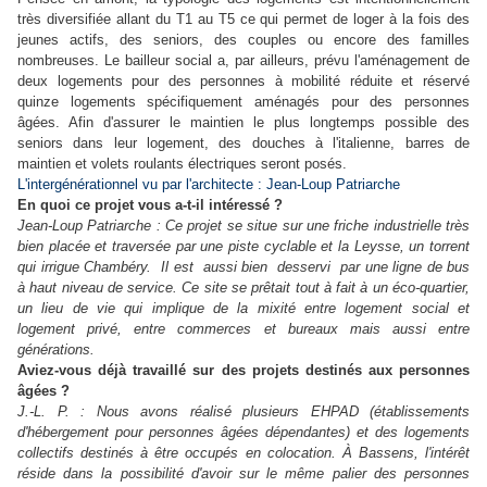
très diversifiée allant du T1 au T5 ce qui permet de loger à la fois des
jeunes actifs, des seniors, des couples ou encore des familles
nombreuses. Le bailleur social a, par ailleurs, prévu l'aménagement de
deux logements pour des personnes à mobilité réduite et réservé
quinze logements spécifiquement aménagés pour des personnes
âgées. Afin d'assurer le maintien le plus longtemps possible des
seniors dans leur logement, des douches à l'italienne, barres de
maintien et volets roulants électriques seront posés.
L'intergénérationnel vu par l'architecte : Jean-Loup Patriarche
En quoi ce projet vous a-t-il intéressé ?
Jean-Loup Patriarche : Ce projet se situe sur une friche industrielle très
bien placée et traversée par une piste cyclable et la Leysse, un torrent
qui irrigue Chambéry. Il est aussi bien desservi par une ligne de bus
à haut niveau de service. Ce site se prêtait tout à fait à un éco-quartier,
un lieu de vie qui implique de la mixité entre logement social et
logement privé, entre commerces et bureaux mais aussi entre
générations.
Aviez-vous déjà travaillé sur des projets destinés aux personnes
âgées ?
J.-L. P. : Nous avons réalisé plusieurs EHPAD (établissements
d'hébergement pour personnes âgées dépendantes) et des logements
collectifs destinés à être occupés en colocation. À Bassens, l'intérêt
réside dans la possibilité d'avoir sur le même palier des personnes