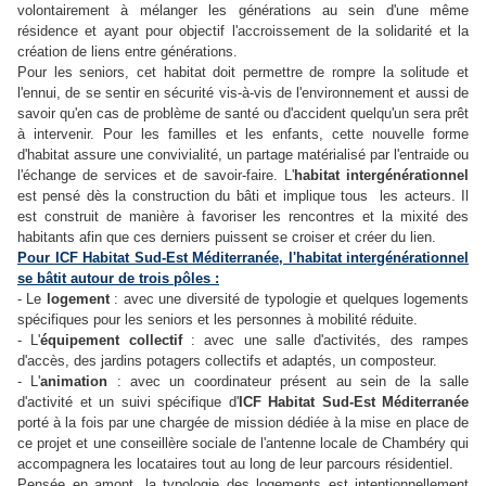
volontairement à mélanger les générations au sein d'une même
résidence et ayant pour objectif l'accroissement de la solidarité et la
création de liens entre générations.
Pour les seniors, cet habitat doit permettre de rompre la solitude et
l'ennui, de se sentir en sécurité vis-à-vis de l'environnement et aussi de
savoir qu'en cas de problème de santé ou d'accident quelqu'un sera prêt
à intervenir. Pour les familles et les enfants, cette nouvelle forme
d'habitat assure une convivialité, un partage matérialisé par l'entraide ou
l'échange de services et de savoir-faire. L'
habitat intergénérationnel
est pensé dès la construction du bâti et implique tous les acteurs. Il
est construit de manière à favoriser les rencontres et la mixité des
habitants afin que ces derniers puissent se croiser et créer du lien.
Pour ICF Habitat Sud-Est Méditerranée, l'habitat intergénérationnel
se bâtit autour de trois pôles :
- Le
logement
: avec une diversité de typologie et quelques logements
spécifiques pour les seniors et les personnes à mobilité réduite.
- L'
équipement collectif
: avec une salle d'activités, des rampes
d'accès, des jardins potagers collectifs et adaptés, un composteur.
- L'
animation
: avec un coordinateur présent au sein de la salle
d'activité et un suivi spécifique d'
ICF Habitat Sud-Est Méditerranée
porté à la fois par une chargée de mission dédiée à la mise en place de
ce projet et une conseillère sociale de l'antenne locale de Chambéry qui
accompagnera les locataires tout au long de leur parcours résidentiel.
Pensée en amont, la typologie des logements est intentionnellement