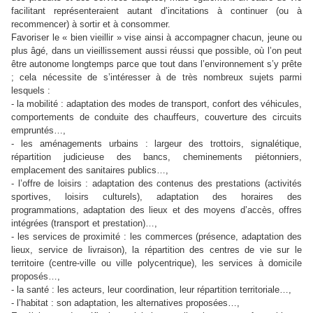
facilitant représenteraient autant d’incitations à continuer (ou à
recommencer) à sortir et à consommer.
Favoriser le « bien vieillir » vise ainsi à accompagner chacun, jeune ou
plus âgé, dans un vieillissement aussi réussi que possible, où l’on peut
être autonome longtemps parce que tout dans l’environnement s’y prête
; cela nécessite de s’intéresser à de très nombreux sujets parmi
lesquels :
- la mobilité : adaptation des modes de transport, confort des véhicules,
comportements de conduite des chauffeurs, couverture des circuits
empruntés…,
- les aménagements urbains : largeur des trottoirs, signalétique,
répartition judicieuse des bancs, cheminements piétonniers,
emplacement des sanitaires publics…,
- l’offre de loisirs : adaptation des contenus des prestations (activités
sportives, loisirs culturels), adaptation des horaires des
programmations, adaptation des lieux et des moyens d’accès, offres
intégrées (transport et prestation)…,
- les services de proximité : les commerces (présence, adaptation des
lieux, service de livraison), la répartition des centres de vie sur le
territoire (centre-ville ou ville polycentrique), les services à domicile
proposés…,
- la santé : les acteurs, leur coordination, leur répartition territoriale…,
- l’habitat : son adaptation, les alternatives proposées…,