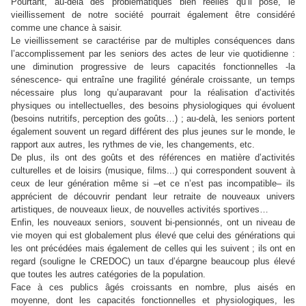
Pourtant, au-delà des problématiques bien réelles qu’il pose, le
vieillissement de notre société pourrait également être considéré
comme une chance à saisir.
Le vieillissement se caractérise par de multiples conséquences dans
l’accomplissement par les seniors des actes de leur vie quotidienne :
une diminution progressive de leurs capacités fonctionnelles -la
sénescence- qui entraîne une fragilité générale croissante, un temps
nécessaire plus long qu’auparavant pour la réalisation d’activités
physiques ou intellectuelles, des besoins physiologiques qui évoluent
(besoins nutritifs, perception des goûts…) ; au-delà, les seniors portent
également souvent un regard différent des plus jeunes sur le monde, le
rapport aux autres, les rythmes de vie, les changements, etc.
De plus, ils ont des goûts et des références en matière d’activités
culturelles et de loisirs (musique, films...) qui correspondent souvent à
ceux de leur génération même si –et ce n’est pas incompatible– ils
apprécient de découvrir pendant leur retraite de nouveaux univers
artistiques, de nouveaux lieux, de nouvelles activités sportives…
Enfin, les nouveaux seniors, souvent bi-pensionnés, ont un niveau de
vie moyen qui est globalement plus élevé que celui des générations qui
les ont précédées mais également de celles qui les suivent ; ils ont en
regard (souligne le CREDOC) un taux d’épargne beaucoup plus élevé
que toutes les autres catégories de la population.
Face à ces publics âgés croissants en nombre, plus aisés en
moyenne, dont les capacités fonctionnelles et physiologiques, les