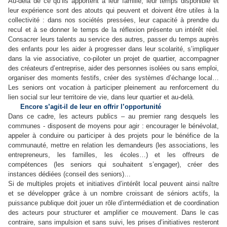
Au-delà de ce qu’ils apportent à leur famille, leur temps disponible et
leur expérience sont des atouts qui peuvent et doivent être utiles à la
collectivité : dans nos sociétés pressées, leur capacité à prendre du
recul et à se donner le temps de la réflexion présente un intérêt réel.
Consacrer leurs talents au service des autres, passer du temps auprès
des enfants pour les aider à progresser dans leur scolarité, s’impliquer
dans la vie associative, co-piloter un projet de quartier, accompagner
des créateurs d’entreprise, aider des personnes isolées ou sans emploi,
organiser des moments festifs, créer des systèmes d’échange local…
Les seniors ont vocation à participer pleinement au renforcement du
lien social sur leur territoire de vie, dans leur quartier et au-delà.
Encore s’agit-il de leur en offrir l’opportunité
Dans ce cadre, les acteurs publics – au premier rang desquels les
communes - disposent de moyens pour agir : encourager le bénévolat,
appeler à conduire ou participer à des projets pour le bénéfice de la
communauté, mettre en relation les demandeurs (les associations, les
entrepreneurs, les familles, les écoles…) et les offreurs de
compétences (les seniors qui souhaitent s’engager), créer des
instances dédiées (conseil des seniors)…
Si de multiples projets et initiatives d’intérêt local peuvent ainsi naître
et se développer grâce à un nombre croissant de séniors actifs, la
puissance publique doit jouer un rôle d’intermédiation et de coordination
des acteurs pour structurer et amplifier ce mouvement. Dans le cas
contraire, sans impulsion et sans suivi, les prises d’initiatives resteront