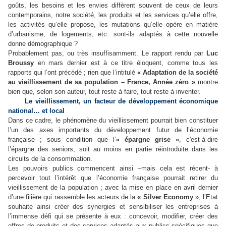
goûts, les besoins et les envies diffèrent souvent de ceux de leurs
contemporains, notre société, les produits et les services qu’elle offre,
les activités qu’elle propose, les mutations qu’elle opère en matière
d’urbanisme, de logements, etc. sont-ils adaptés à cette nouvelle
donne démographique ?
Probablement pas, ou très insuffisamment. Le rapport rendu par
Luc
Broussy
en mars dernier est à ce titre éloquent, comme tous les
rapports qui l’ont précédé ; rien que l’intitulé
« Adaptation de la société
au vieillissement de sa population – France, Année zéro »
montre
bien que, selon son auteur, tout reste à faire, tout reste à inventer.
Le vieillissement, un facteur de développement économique
national… et local
Dans ce cadre, le phénomène du vieillissement pourrait bien constituer
l’un des axes importants du développement futur de l’économie
française ; sous condition que l’
« épargne grise »
, c'est-à-dire
l’épargne des seniors, soit au moins en partie réintroduite dans les
circuits de la consommation.
Les pouvoirs publics commencent ainsi –mais cela est récent- à
percevoir tout l’intérêt que l’économie française pourrait retirer du
vieillissement de la population ; avec la mise en place en avril dernier
d’une filière qui rassemble les acteurs de la
« Silver Economy
», l’Etat
souhaite ainsi créer des synergies et sensibiliser les entreprises à
l’immense défi qui se présente à eux : concevoir, modifier, créer des
offres de produits et des services adaptés aux publics spécifiques que