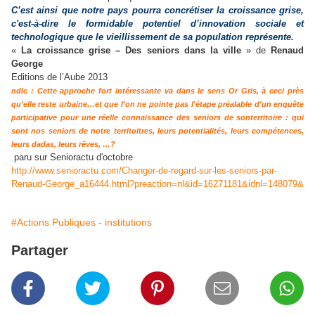
C’est ainsi que notre pays pourra concrétiser la croissance grise,
c'est-à-dire le formidable potentiel d’innovation sociale et
technologique que le vieillissement de sa population représente.
«
La croissance grise – Des seniors dans la ville
» de
Renaud
George
Editions de l’Aube 2013
ndlc : Cette approche fort intéressante va dans le sens Or Gris, à ceci près
qu'elle reste urbaine…et que l'on ne pointe pas l'étape préalable d'un enquête
participative pour une réelle connaissance des seniors de sonterritoire : qui
sont nos seniors de notre territoitres, leurs potentialités, leurs compétences,
leurs dadas, leurs rêves, …?
paru sur Senioractu d'octobre
http://www.senioractu.com/Changer-de-regard-sur-les-seniors-par-
Renaud-George_a16444.html?preaction=nl&id=16271181&idnl=148079&
#Actions Publiques - institutions
Partager