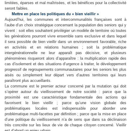
limitées, éparses et mal maîtrisées, et les bénéfices pour la collectivité
seront faibles.
Mettre en place les politiques du « bien vieillir »
Aujourd’hui, les communes et intercommunalités françaises sont à
l’aube d’un choix stratégique concernant la population des seniors qui y
vivent : soit elles souhaitent privilégier un modèle de territoire où toutes
les générations pourront vivre ensemble sans exclusive et dans lequel
il sera possible de bien vieillir dans un environnement favorable, riche
en activités et en relations humaines ; soit la problématique
intergénérationnelle ne leur apparaît pas décisive, et plusieurs
phénomènes risqueront alors d’apparaître : la multiplication rapide des
cas d’isolement et des situations d’urgence à traiter, le développement
progressif de regroupements communautaires pour les seniors les plus
aisés ou simplement leur départ vers d’autres territoires qui leurs
paraîtront plus accueillants.
La commune est le premier acteur concerné par la mutation qui doit
s’opérer autour du vieillissement de notre société : parce que la
proximité est une caractéristique fondamentale des actions qui
favorisent le bien vieillir ; parce qu’une vision globale des
problématiques locales est indispensable pour aborder une
problématique multi-facettes par définition ; parce que la mise en place
d’une politique du vieillissement n’a de sens que dans sa déclinaison
très concrète sur les lieux de vie de chaque citoyen concerné. Vieillir
est d’abord un enjeu urbain.