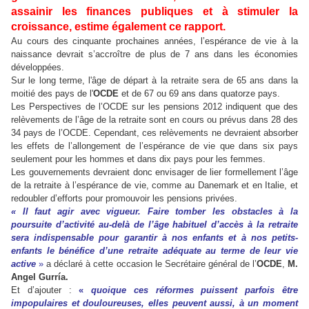
assainir les finances publiques et à stimuler la
croissance, estime également ce rapport.
Au cours des cinquante prochaines années, l’espérance de vie à la
naissance devrait s’accroître de plus de 7 ans dans les économies
développées.
Sur le long terme, l'âge de départ à la retraite sera de 65 ans dans la
moitié des pays de l'
OCDE
et de 67 ou 69 ans dans quatorze pays.
Les Perspectives de l’OCDE sur les pensions 2012 indiquent que des
relèvements de l’âge de la retraite sont en cours ou prévus dans 28 des
34 pays de l’OCDE. Cependant, ces relèvements ne devraient absorber
les effets de l’allongement de l’espérance de vie que dans six pays
seulement pour les hommes et dans dix pays pour les femmes.
Les gouvernements devraient donc envisager de lier formellement l’âge
de la retraite à l’espérance de vie, comme au Danemark et en Italie, et
redoubler d’efforts pour promouvoir les pensions privées.
« Il faut agir avec vigueur. Faire tomber les obstacles à la
poursuite d’activité au-delà de l’âge habituel d’accès à la retraite
sera indispensable pour garantir à nos enfants et à nos petits-
enfants le bénéfice d’une retraite adéquate au terme de leur vie
active
»
a déclaré à cette occasion le Secrétaire général de l’
OCDE
,
M.
Angel Gurría.
Et d’ajouter :
«
quoique ces réformes puissent parfois être
impopulaires et douloureuses, elles peuvent aussi, à un moment