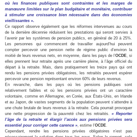
où les finances publiques sont contraintes et les marges de
manœuvre limitées sur le plan budgétaire et monétaire, contribuer
à stimuler une croissance bien nécessaire dans des économies
vieillissantes
».
Ce rapport observe également que les réformes intervenues au cours
de la dernière décennie réduisent les prestations qui seront servies à
l’avenir par les systèmes de pension publics, en général de 20 à 25%.
Les personnes qui commencent de travailler aujourd’hui peuvent
compter percevoir une pension nette de régime public d’environ la
moitié de leurs revenus nets, en moyenne, dans les pays de l’
OCDE
, si
elles prennent leur retraite après une carrière pleine, à l’âge officiel du
départ à la retraite. Mais, dans pratiquement les treize pays qui ont
rendu les pensions privées obligatoires, les retraités peuvent espérer
percevoir une pension représentant environ 60% de leurs revenus.
En revanche, dans les pays où les pensions publiques sont
relativement faibles et où les pensions privées ont un caractère
volontaire, comme en Allemagne, en Corée, aux États-Unis, en Irlande
et au Japon, de vastes segments de la population peuvent s’attendre à
une chute brutale de leurs revenus à la retraite. Cela pourrait provoquer
une nette progression de la pauvreté chez les retraités.
« Reporter
l’âge de la retraite et élargir l’accès aux pensions privées sera
essentiel pour corriger cette carence »
, estime l’
OCDE
.
Cependant, rendre les pensions privées obligatoires n’est pas
nécessairement la solution dans tous les pays. Selon le rapport, cela