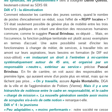
les syndicats, les professionnels »
tient à souligner
Daniel Quessu
,
lieutenant-colonel au SDIS 69.
Défi n°3 : la démotivation
Comment rebooster les carrières des jeunes seniors, quand le nombre
de postes d'encadrement se réduit, sous l'effet de
« RGPP locales »
?
S'il était seulement possible de générer plus de mobilité entre les trois
fonctions publiques en créant une direction des ressources humaines
commune, comme le suggère
Pascal Brindeau
, ex-député ... Mais, en
l'occurrence, la fonction publique territoriale est plutôt assez exemplaire
en termes d'accueil. Une autre possibilité serait d'inciter les
fonctionnaires à changer de métier, de services, à travailler très en
amont sur leurs aspirations, leurs besoins en formation (le DIF est
sous-utilisé)
« en instaurant un droit à l'entretien à mi-carrière
systématiquement autour de 45 ans, et organisé par un
responsable « neutre », extérieur au service »
précise
Pascal
Brindeau
. En fin de carrière, on voit aussi des responsables en
première ligne, qui auraient envie d'un poste plus en retrait, mais qui ne
lâchent pas prise...
« On y travaille,
assure
Agnès Montalvillo
, DGA
de la ville et de l'agglomération de Poitiers (Vienne).
Mais il y a une
hiérarchie de noblesse entre le cadre en responsabilité, et le cadre
« chargé de mission ». La nouvelle génération semble avoir moins
de scrupules vis-à-vis de cette notion »
remarque-t-elle.
Défi n° 4 : le jeunisme
« Peu adaptables », « moins performants »
: notre société ne cesse