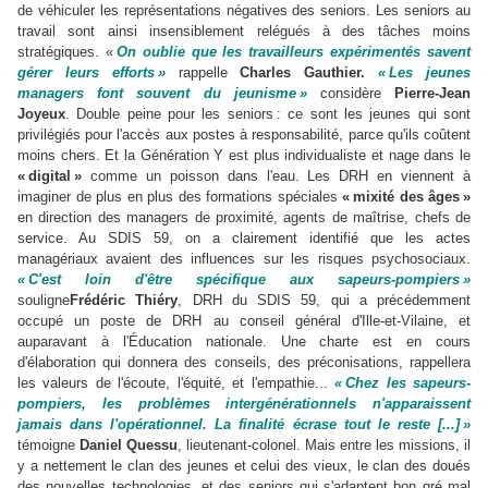
de véhiculer les représentations négatives des seniors. Les seniors au
travail sont ainsi insensiblement relégués à des tâches moins
stratégiques. «
On oublie que les travailleurs expérimentés savent
gérer leurs efforts »
rappelle
Charles Gauthier.
« Les jeunes
managers font souvent du jeunisme »
considère
Pierre-Jean
Joyeux
. Double peine pour les seniors : ce sont les jeunes qui sont
privilégiés pour l'accès aux postes à responsabilité, parce qu'ils coûtent
moins chers. Et la Génération Y est plus individualiste et nage dans le
« digital »
comme un poisson dans l'eau. Les DRH en viennent à
imaginer de plus en plus des formations spéciales
« mixité des âges »
en direction des managers de proximité, agents de maîtrise, chefs de
service. Au SDIS 59, on a clairement identifié que les actes
managériaux avaient des influences sur les risques psychosociaux.
« C'est loin d'être spécifique aux sapeurs-pompiers »
souligne
Frédéric Thiéry
, DRH du SDIS 59, qui a précédemment
occupé un poste de DRH au conseil général d'Ille-et-Vilaine, et
auparavant à l'Éducation nationale. Une charte est en cours
d'élaboration qui donnera des conseils, des préconisations, rappellera
les valeurs de l'écoute, l'équité, et l'empathie...
« Chez les sapeurs-
pompiers, les problèmes intergénérationnels n'apparaissent
jamais dans l'opérationnel. La finalité écrase tout le reste [...] »
témoigne
Daniel Quessu
, lieutenant-colonel. Mais entre les missions, il
y a nettement le clan des jeunes et celui des vieux, le clan des doués
des nouvelles technologies, et des seniors qui s'adaptent bon gré mal