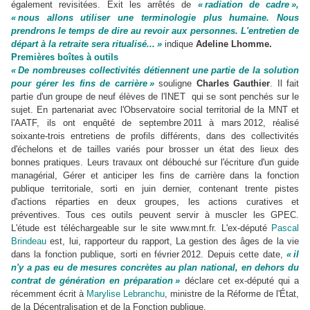
également revisitées. Exit les arrêtés de
« radiation de cadre »,
« nous allons utiliser une terminologie plus humaine. Nous
prendrons le temps de dire au revoir aux personnes. L'entretien de
départ à la retraite sera ritualisé... »
indique
Adeline Lhomme.
Premières boîtes à outils
« De nombreuses collectivités détiennent une partie de la solution
pour gérer les fins de carrière »
souligne
Charles Gauthier
. Il fait
partie d'un groupe de neuf élèves de l'INET qui se sont penchés sur le
sujet. En partenariat avec l'Observatoire social territorial de la MNT et
l'AATF, ils ont enquêté de septembre 2011 à mars 2012, réalisé
soixante-trois entretiens de profils différents, dans des collectivités
d'échelons et de tailles variés pour brosser un état des lieux des
bonnes pratiques. Leurs travaux ont débouché sur l'écriture d'un guide
managérial, Gérer et anticiper les fins de carrière dans la fonction
publique territoriale, sorti en juin dernier, contenant trente pistes
d'actions réparties en deux groupes, les actions curatives et
préventives. Tous ces outils peuvent servir à muscler les GPEC.
L'étude est téléchargeable sur le site www.mnt.fr. L'ex-député
Pascal
Brindeau
est, lui, rapporteur du rapport, La gestion des âges de la vie
dans la fonction publique, sorti en février 2012. Depuis cette date,
« il
n'y a pas eu de mesures concrètes au plan national, en dehors du
contrat de génération en préparation »
déclare cet ex-député qui a
récemment écrit à
Marylise Lebranchu
, ministre de la Réforme de l'État,
de la Décentralisation et de la Fonction publique.