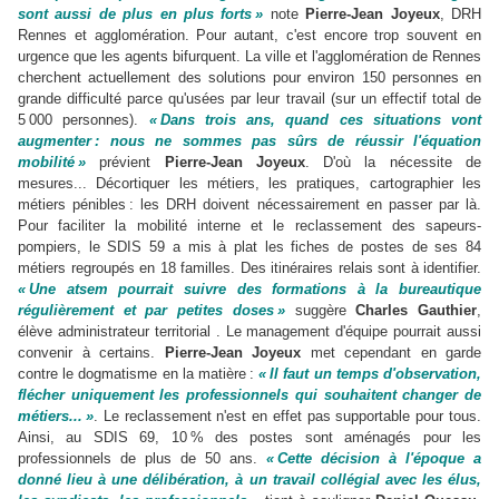
sont aussi de plus en plus forts »
note
Pierre-Jean Joyeux
, DRH
Rennes et agglomération. Pour autant, c'est encore trop souvent en
urgence que les agents bifurquent. La ville et l'agglomération de Rennes
cherchent actuellement des solutions pour environ 150 personnes en
grande difficulté parce qu'usées par leur travail (sur un effectif total de
5 000 personnes).
« Dans trois ans, quand ces situations vont
augmenter : nous ne sommes pas sûrs de réussir l'équation
mobilité »
prévient
Pierre-Jean Joyeux
. D'où la nécessite de
mesures... Décortiquer les métiers, les pratiques, cartographier les
métiers pénibles : les DRH doivent nécessairement en passer par là.
Pour faciliter la mobilité interne et le reclassement des sapeurs-
pompiers, le SDIS 59 a mis à plat les fiches de postes de ses 84
métiers regroupés en 18 familles. Des itinéraires relais sont à identifier.
« Une atsem pourrait suivre des formations à la bureautique
régulièrement et par petites doses »
suggère
Charles Gauthier
,
élève administrateur territorial . Le management d'équipe pourrait aussi
convenir à certains.
Pierre-Jean Joyeux
met cependant en garde
contre le dogmatisme en la matière :
« Il faut un temps d'observation,
flécher uniquement les professionnels qui souhaitent changer de
métiers... »
. Le reclassement n'est en effet pas supportable pour tous.
Ainsi, au SDIS 69, 10 % des postes sont aménagés pour les
professionnels de plus de 50 ans.
« Cette décision à l'époque a
donné lieu à une délibération, à un travail collégial avec les élus,