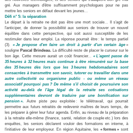
gré. Aux managers d'être suffisamment psychologues pour ne pas
mettre les seniors en défaut devant les jeunes...
Défi n° 5: la séparation
Le départ à la retraite ne doit pas être une mort sociale... Il s'agit de
l'anticiper, de donner la possibilité aux seniors de trouver un nouvel
équilibre dans cette perspective, qui soit aussi susceptible de les
restimuler dans leur emploi. La réponse pourrait être : le temps partiel
(3).
« Je propose d'en faire un droit à partir d'un certain âge
»
souligne
Pascal Brindeau.
La difficulté reste de placer le curseur sur le
bon âge. Cette mesure aurait un coût financier...
« L'agent passe de
35 heures à 32 heures mais continue à être rémunéré sur la base
des 35 heures dès lors que les 3 heures hebdomadaires sont
consacrées à transmettre son savoir, tutorer ou travailler dans une
autre collectivité ou organisme public - ou même un réseau
associatif pourquoi pas ? De même s'il choisit de poursuivre son
activité au-delà de l'âge légal de la retraite ses cotisations
supplémentaires devront de traduire par une bonification sur
pension ».
Autre piste peu exploitée : le télétravail, qui pourrait
permettre aux futurs retraités de redevenir maîtres de leurs temps, de
les préparer à gérer leur futur agenda. Enfin, au niveau de la préparation
à la retraite elle-même (finance, santé, relation de couple etc.) lors des
enquêtes, les seniors déclarent vouloir des formations en interne, à
l'initiative de leur employeur. En région Aquitaine, les
« formes »
sont