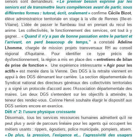
seniors sont demandeurs.
« Le premier besoin exprimé par les
seniors est de transmettre leurs compétences avant de partir, sous
différentes formes : tutorat, écrit, oralement »
confirme
Cécile Bizot
,
élève administratrice territoriale en stage à la ville de Rennes (Ille-et-
Vilaine). L'idée de passer le flambeau tout en prenant du recul les
anime. Les collectivités, le fonctionnement des services, ont tout à y
gagner... «
Quand il n'y a pas de bonne passation entre le partant et
l'arrivant, on perd beaucoup de temps,"
a constaté
Adeline
Lhomme
, chargée de mission projets transversaux RH au conseil
régional d'Aquitaine. Pour identifier ce type précis de
dysfonctionnement, la région a mis en place des «
entretiens de bilan
de prise de fonction »
. Une expérience intéressante
« Agir pour les
actifs »
est menée dans la Vienne. Des DGS à la retraite viennent en
appui à des DGS démarrant leur carrière. La section départementale du
Syndicat national des directeurs généraux des collectivités territoriales
y a signé un protocole d'accord avec l'Association départementale des
maires. Les deux DGS s'entendent sur les objectifs à atteindre, la
teneur des rendez-vous. Corinne Hervé souhaite élargir le dispositif aux
DGS seniors encore en exercice.
Défi n° 2: l'usure physique croissante
Désormais, tous les services ressources humaines admettent qu'il ne
peut plus y avoir de parcours linéaire pour les agents qui occupent les
métiers usants : rippers, égoutiers, police municipale, pompiers, atsem.
« De plus, la pression, l'exigence et... l'agressivité des usagers