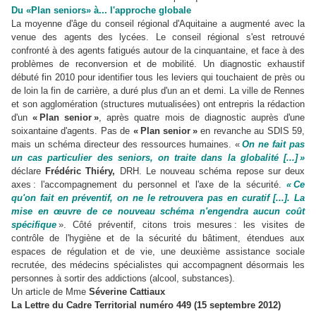
Du «Plan seniors» à... l'approche globale
La moyenne d'âge du conseil régional d'Aquitaine a augmenté avec la
venue des agents des lycées. Le conseil régional s'est retrouvé
confronté à des agents fatigués autour de la cinquantaine, et face à des
problèmes de reconversion et de mobilité. Un diagnostic exhaustif
débuté fin 2010 pour identifier tous les leviers qui touchaient de près ou
de loin la fin de carrière, a duré plus d'un an et demi. La ville de Rennes
et son agglomération (structures mutualisées) ont entrepris la rédaction
d'un
« Plan senior »
, après quatre mois de diagnostic auprès d'une
soixantaine d'agents. Pas de
« Plan senior »
en revanche au SDIS 59,
mais un schéma directeur des ressources humaines. «
On ne fait pas
un cas particulier des seniors, on traite dans la globalité [...] »
déclare
Frédéric Thiéry,
DRH. Le nouveau schéma repose sur deux
axes : l'accompagnement du personnel et l'axe de la sécurité.
« Ce
qu'on fait en préventif, on ne le retrouvera pas en curatif [...]. La
mise en œuvre de ce nouveau schéma n'engendra aucun coût
spécifique
». Côté préventif, citons trois mesures : les visites de
contrôle de l'hygiène et de la sécurité du bâtiment, étendues aux
espaces de régulation et de vie, une deuxième assistance sociale
recrutée, des médecins spécialistes qui accompagnent désormais les
personnes à sortir des addictions (alcool, substances).
Un article de Mme
Séverine Cattiaux
La Lettre du Cadre Territorial
numéro 449 (15 septembre 2012)