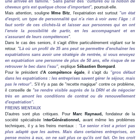
une arrivée en famille."
Sans parler des
"cultures où la notion de
cheveux gris est quelque chose d'important",
poursuit-elle.
Mais attention, souligne
Mme Bitz
, l'expatriation est surtout
"un état
d'esprit, un type de personnalité qui n'a rien à voir avec l'âge : il
faut sortir de ces clichés-là et laisser aux personnes qui en ont
l'envie la possibilité de partir, en les accompagnant et en
s'assurant de leurs compétences
".
Dans le cas des seniors, il s'agit d'être particulièrement vigilant sur le
retour.
"
Là où un profil de 35 ans peut se permettre d'enchaîner les
expatriations sans avoir une stratégie de rentrée, si vous envoyez
en expatriation une personne de plus de 50 ans, elle risque de se
retrouver le bec dans l'eau"
,
explique
Sébastien Bompard
.
Pour le président d
'A compétence égale
, il s'agit du
"gros défaut
dans les expatriations : les entreprises savent gérer le séjour, mais
pas le retour
".
S'il n'y a pas de "recette magique" contre ce problème,
il conseille de
"
se rendre visible auprès de la DRH et de négocier
très en amont les conditions de contrat ou de renouvellement
d'expatriation".
FREINS MENTAUX
D'autres sont plus critiques. Pour
Marc Raynaud,
fondateur de la
société spécialisée I
nterGénérationnel,
avant même les problèmes
techniques, il y a les freins mentaux :
"Le senior n'est a priori pas
plus adapté que les autres. Mais dans certaines entreprises, on
pense moins à eux, on ne sait plus ce qu'ils ont fait. On les croit