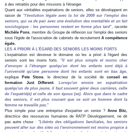
à des retraités pour des missions à l'étranger.
Quant aux véritables expatriations de seniors, elles se développent en
raison de
"l'évolution légale avec la loi de 2009 sur l'emploi des
seniors, qui va de pair avec une évolution des mentalités et un fait
sociologique : les personnes restent en forme plus tard
"
, raconte
Michèle Pons
, membre du Groupe de réflexion sur l'emploi des seniors
sous l'égide de l'association de cabinets de recrutement
A compétence
égale.
LES A PRIORI À L'ÉGARD DES SENIORS LES MOINS FORTS
L'expatriation est devenue le domaine où les a priori à l'égard des
seniors sont les moins forts.
"Il est plus simple et moins cher
d'envoyer à l'étranger quelqu'un dont les enfants sont déjà à
l'université qu'une personne dont les enfants sont en bas âge
,
explique
Pete Stone
, le directeur de la société de
conseil en
formation Just Different
.
Lorsqu'on envoie en expatriation
quelqu'un de plus jeune, il faut souvent gérer deux carrières, celle
de l'expatrié(e) et celle de son époux (se). Alors que dans le cadre
des seniors, il est plus courant que ce soit un homme dont la
femme ne travaille pas
.
"
Plus simple pour une entreprise d'expatrier un senior ?
Anne Bitz,
directrice des ressources humaines de RATP Développement, ne dit
pas autre chose :
"
Libérés des obligations familiales, les seniors
peuvent aller sur des sites où l'environnement est moins propice à