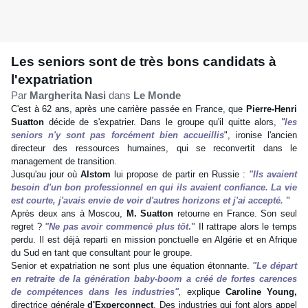
Les seniors sont de très bons candidats à
l'expatriation
Par
Margherita Nasi
dans
Le Monde
C'est à 62 ans, après une carrière passée en France, que
Pierre-Henri
Suatton
décide de s'expatrier. Dans le groupe qu'il quitte alors,
"
les
seniors n'y sont pas forcément bien accueillis
", ironise l'ancien
directeur des ressources humaines, qui se reconvertit dans le
management de transition.
Jusqu'au jour où
Alstom
lui propose de partir en Russie :
"Ils avaient
besoin d'un bon professionnel en qui ils avaient confiance. La vie
est courte, j'avais envie de voir d'autres horizons et j'ai accepté.
"
Après deux ans à Moscou,
M. Suatton
retourne en France. Son seul
regret ?
"Ne pas avoir commencé plus tôt
."
Il rattrape alors le temps
perdu. Il est déjà reparti en mission ponctuelle en Algérie et en Afrique
du Sud en tant que consultant pour le groupe.
Senior et expatriation ne sont plus une équation étonnante.
"Le départ
en retraite de la génération baby-boom a créé de fortes carences
de compétences dans les industries"
,
explique
Caroline Young,
directrice générale
d'Experconnect
. Des industries qui font alors appel