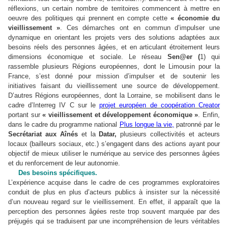
réflexions, un certain nombre de territoires commencent à mettre en
oeuvre des politiques qui prennent en compte cette
« économie du
vieillissement »
. Ces démarches ont en commun d’impulser une
dynamique en orientant les projets vers des solutions adaptées aux
besoins réels des personnes âgées, et en articulant étroitement leurs
dimensions économique et sociale. Le réseau
Sen@er (
1) qui
rassemble plusieurs Régions européennes, dont le Limousin pour la
France, s’est donné pour mission d’impulser et de soutenir les
initiatives faisant du vieillissement une source de développement.
D’autres Régions européennes, dont la Lorraine, se mobilisent dans le
cadre d’Interreg IV C sur le
projet européen de coopération Creator
portant sur
« vieillissement et développement économique »
. Enfin,
dans le cadre du programme national
Plus longue la vie,
patronné par le
Secrétariat aux Aînés
et la
Datar,
plusieurs collectivités et acteurs
locaux (bailleurs sociaux, etc.) s’engagent dans des actions ayant pour
objectif de mieux utiliser le numérique au service des personnes âgées
et du renforcement de leur autonomie.
Des besoins spécifiques.
L’expérience acquise dans le cadre de ces programmes exploratoires
conduit de plus en plus d’acteurs publics à insister sur la nécessité
d’un nouveau regard sur le vieillissement. En effet, il apparaît que la
perception des personnes âgées reste trop souvent marquée par des
préjugés qui se traduisent par une incompréhension de leurs véritables