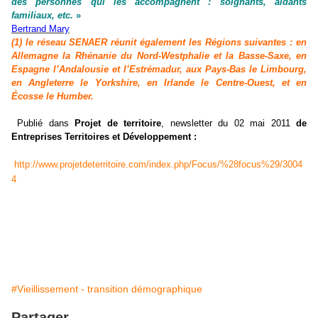
des personnes qui les accompagnent : soignants, aidants
familiaux, etc.
»
Bertrand Mary
(1) le réseau SENAER réunit également les Régions suivantes : en
Allemagne la Rhénanie du Nord-Westphalie et la Basse-Saxe, en
Espagne l’Andalousie et l’Estrémadur, aux Pays-Bas le Limbourg,
en Angleterre le Yorkshire, en Irlande le Centre-Ouest, et en
Écosse le Humber.
Publié dans
Projet de territoire
,
newsletter du 02 mai 2011
de
Entreprises Territoires et Développement :
http://www.projetdeterritoire.com/index.php/Focus/%28focus%29/3004
4
#Vieillissement - transition démographique
Partager