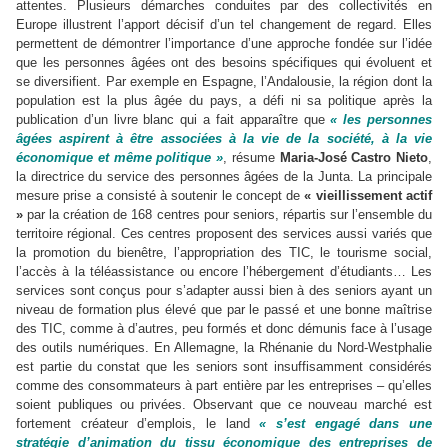
attentes. Plusieurs démarches conduites par des collectivités en
Europe illustrent l’apport décisif d’un tel changement de regard. Elles
permettent de démontrer l’importance d’une approche fondée sur l’idée
que les personnes âgées ont des besoins spécifiques qui évoluent et
se diversifient. Par exemple en Espagne, l’Andalousie, la région dont la
population est la plus âgée du pays, a défi ni sa politique après la
publication d’un livre blanc qui a fait apparaître que
« les personnes
âgées aspirent à être associées à la vie de la société, à la vie
économique et même politique »
, résume
Maria-José Castro Nieto
,
la directrice du service des personnes âgées de la Junta. La principale
mesure prise a consisté à soutenir le concept de
« vieillissement actif
»
par la création de 168 centres pour seniors, répartis sur l’ensemble du
territoire régional. Ces centres proposent des services aussi variés que
la promotion du bienêtre, l’appropriation des TIC, le tourisme social,
l’accès à la téléassistance ou encore l’hébergement d’étudiants… Les
services sont conçus pour s’adapter aussi bien à des seniors ayant un
niveau de formation plus élevé que par le passé et une bonne maîtrise
des TIC, comme à d’autres, peu formés et donc démunis face à l’usage
des outils numériques. En Allemagne, la Rhénanie du Nord-Westphalie
est partie du constat que les seniors sont insuffisamment considérés
comme des consommateurs à part entière par les entreprises – qu’elles
soient publiques ou privées. Observant que ce nouveau marché est
fortement créateur d’emplois, le land
« s’est engagé dans une
stratégie d’animation du tissu économique des entreprises de