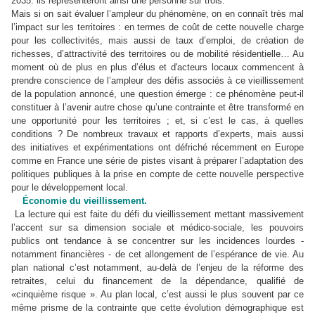
2035. ils représenteront ainsi une personne sur trois.
Mais si on sait évaluer l’ampleur du phénomène, on en connaît très mal
l’impact sur les territoires : en termes de coût de cette nouvelle charge
pour les collectivités, mais aussi de taux d’emploi, de création de
richesses, d’attractivité des territoires ou de mobilité résidentielle… Au
moment où de plus en plus d’élus et d'acteurs locaux commencent à
prendre conscience de l’ampleur des défis associés à ce vieillissement
de la population annoncé, une question émerge : ce phénomène peut-il
constituer à l’avenir autre chose qu’une contrainte et être transformé en
une opportunité pour les territoires ; et, si c’est le cas, à quelles
conditions ? De nombreux travaux et rapports d’experts, mais aussi
des initiatives et expérimentations ont défriché récemment en Europe
comme en France une série de pistes visant à préparer l’adaptation des
politiques publiques à la prise en compte de cette nouvelle perspective
pour le développement local.
Économie du vieillissement.
La lecture qui est faite du défi du vieillissement mettant massivement
l’accent sur sa dimension sociale et médico-sociale, les pouvoirs
publics ont tendance à se concentrer sur les incidences lourdes -
notamment financières - de cet allongement de l’espérance de vie. Au
plan national c’est notamment, au-delà de l’enjeu de la réforme des
retraites, celui du financement de la dépendance, qualifié de
«cinquième risque ». Au plan local, c’est aussi le plus souvent par ce
même prisme de la contrainte que cette évolution démographique est