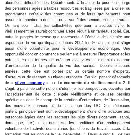
abordée : difficultés des Départements à financer la prise en charge
des personnes âgées à faibles ressources et fragilisées par la crise, ou
programmes coûteux des communes et de leurs groupements pour
assurer le maintien à domicile ou la santé des seniors en milieu rural…
Or, tant pour l’État, les collectivités que pour la société civile, le
vieillissement ne saurait continuer à être réduit à un fardeau social. Car,
outre le progrès immense que représente à l’échelle de l’histoire une
espérance de vie qui dépasse depuis 2004 les 80 ans, il peut s’agir
aussi d’une opportunité pour le développement économique. Une
opportunité dont on commence seulement à mesurer l’importance et les
potentialités en termes de création d’activités et d’emplois comme
d’amélioration de la qualité de vie des seniors. Depuis plusieurs
années, cette idée est portée par un certain nombre d’experts,
d’acteurs et de réseaux au niveau européen. Ceux-ci parlent désormais
de
«
silver economy
»
ou d’
« économie du vieillissement »
2. Il
s’agit, à partir de cette notion, d’identifier les perspectives ouvertes par
l’accroissement de cette clientèle vieillissante et de ses besoins
spécifiques dans le champ de la création d’entreprises, de l’innovation,
des nouveaux services et de l’utilisation des TIC. Ces réflexions
portent principalement sur le développement d’une offre adaptée aux
personnes âgées dans les secteurs les plus divers (logement, santé,
domotique, etc.), mais aussi sur les conditions d’un prolongement
volontaire de l’activité des salariés (conditions de travail, accès à la
formation tout au long de la vie, bénévolat…). Dans le droit fi l de ces