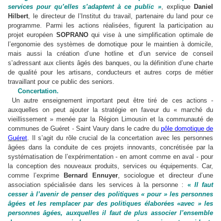
services pour qu’elles s’adaptent à ce public »
, explique
Daniel
Hilbert
, le directeur de l’Institut du travail, partenaire du land pour ce
programme. Parmi les actions réalisées, figurent la participation au
projet européen
SOPRANO
qui vise à une simplification optimale de
l’ergonomie des systèmes de domotique pour le maintien à domicile,
mais aussi la création d’une hotline et d’un service de conseil
s’adressant aux clients âgés des banques, ou la définition d’une charte
de qualité pour les artisans, conducteurs et autres corps de métier
travaillant pour ce public des seniors.
Concertation.
Un autre enseignement important peut être tiré de ces actions -
auxquelles on peut ajouter la stratégie en faveur du « marché du
vieillissement » menée par la Région Limousin et la communauté de
communes de Guéret - Saint Vaury dans le cadre du
pôle domotique de
Guéret
. Il s’agit du rôle crucial de la concertation avec les personnes
âgées dans la conduite de ces projets innovants, concrétisée par la
systématisation de l’expérimentation - en amont comme en aval - pour
la conception des nouveaux produits, services ou équipements. Car,
comme l’exprime
Bernard Ennuyer
, sociologue et directeur d’une
association spécialisée dans les services à la personne :
«
Il faut
cesser à l’avenir de penser des politiques « pour » les personnes
âgées et les remplacer par des politiques élaborées «avec » les
personnes âgées, auxquelles il faut de plus associer l’ensemble