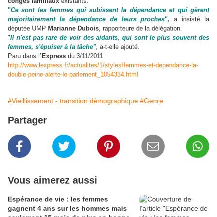
congés familiaux
existants.
"
Ce sont les femmes qui subissent la dépendance et qui gèrent
majoritairement la dépendance de leurs proches
",
a insisté la
députée UMP
Marianne Dubois
, rapporteure de la délégation.
"
Il n'est pas rare de voir des aidants, qui sont le plus souvent des
femmes, s'épuiser à la tâche"
, a-t-elle ajouté.
Paru dans l
’Express
du 3/11/2011
http://www.lexpress.fr/actualites/1/styles/femmes-et-dependance-la-
double-peine-alerte-le-parlement_1054334.html
#Vieillissement - transition démographique
#Genre
Partager
Vous aimerez aussi
Espérance de vie : les femmes
gagnent 4 ans sur les hommes mais