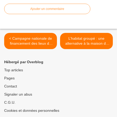
Ajouter un commentaire
< Campagne nationale de
L’habitat groupé : une
financement des lieux de
alternative à la maison de
vie collectifs : appel à
retraite ? une étude pour la
projets national de la CNAV
Fondation de France >
Hébergé par Overblog
Top articles
Pages
Contact
Signaler un abus
C.G.U.
Cookies et données personnelles