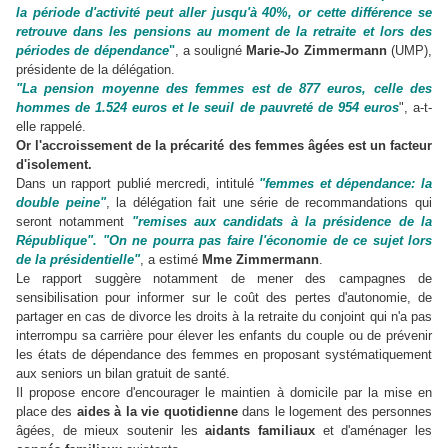
la période d'activité peut aller jusqu'à 40%, or cette différence se
retrouve dans les pensions au moment de la retraite et lors des
périodes de dépendance
"
, a souligné
Marie-Jo Zimmermann
(UMP),
présidente de la délégation.
"La pension moyenne des femmes est de 877 euros, celle des
hommes de 1.524 euros et le seuil de pauvreté de 954 euros
", a-t-
elle rappelé.
Or l'accroissement de la précarité des femmes âgées est un facteur
d'isolement.
Dans un rapport publié mercredi, intitulé
"femmes et dépendance: la
double peine"
, la délégation fait une série de recommandations qui
seront notamment
"remises aux candidats à la présidence de la
République". "On ne pourra pas faire l'économie de ce sujet lors
de la présidentielle"
, a estimé
Mme Zimmermann
.
Le rapport suggère notamment de mener des campagnes de
sensibilisation pour informer sur le coût des pertes d'autonomie, de
partager en cas de divorce les droits à la retraite du conjoint qui n'a pas
interrompu sa carrière pour élever les enfants du couple ou de prévenir
les états de dépendance des femmes en proposant systématiquement
aux seniors un bilan gratuit de santé.
Il propose encore d'encourager le maintien à domicile par la mise en
place des
aides à la vie quotidienne
dans le logement des personnes
âgées, de mieux soutenir les
aidants familiaux
et d'aménager les