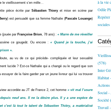
à la vie 
ue le vieillissement s’en mêle…
Odile Pl
cette pièce écrite par
Sébastien Thiery
et mise en scène par
Repérer l
Berry
) est persuadé que sa femme Nathalie (
Pascale Louange
)
sociales 
e (jouée par
Françoise Brion
, 78 ans) :
« Marre de me réveiller
Caté
ssène ce gougeât. Ou encore :
« Quand je la touche, j’ai
grison ».
Vieillis
ute, au vu de ce qui précède- compliquée et leur sexualité
(578)
ment lucide ? Est-ce Nathalie qui a changé ou le regard que son
Inter Gé
va essayer de la faire garder par un jeune livreur qui lui va trouver
Habitat 
Actions 
erview accordée au JT de France 2, cet homme
« vit mal l’usure
Social -
epuis neuf ans. Il ne la désire plus. Il y a une espèce de
Société
(
, et c’est là tout le talent de Sébastien Thiéry, a matérialisé
Travail 