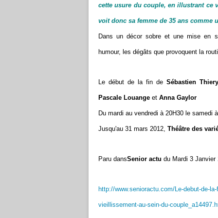
cette usure du couple, en illustrant ce 
voit donc sa femme de 35 ans comme u
Dans un décor sobre et une mise en s
humour, les dégâts que provoquent la rout
‎Le début de la fin de
Sébastien Thier
Pascale Louange
et
Anna Gaylor
Du mardi au vendredi à 20H30 le samedi 
Jusqu'au 31 mars 2012,
Théâtre des vari
Paru dans
Senior actu
du Mardi 3 Janvier
http://www.senioractu.com/Le-debut-de-la-f
vieillissement-au-sein-du-couple_a14497