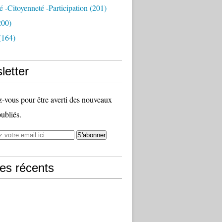
té -citoyenneté -participation
(201)
200)
(164)
letter
vous pour être averti des nouveaux
publiés.
les récents