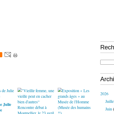
Rech
0
Arch
2026
Juille
e Julie
Juin
(
re