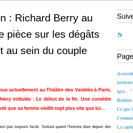
in : Richard Berry au
Suiv
e pièce sur les dégâts
nt au sein du couple
Page
Associat
territoir
joue actuellement au Théâtre des Variétés à Paris,
âges…"
iery intitulée : Le début de la fin. Une comédie
Bulletin
adé que sa femme vieillit sept plus vite que lui…
Ce que O
Comment 
Le capit
est pas toujours facile. Surtout quand l’histoire dure depuis des