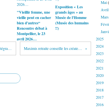
Mai
(
Exposition « Les
Avril
"Vieillir femme, une
grands âges » au
Mars
vieille peut en cacher
Musée de l'Homme
bien d'autres“
(Musée des humains
Févri
Rencontre débat à
!!)
Janvi
Montpellier, le 23
avril 2026…
2025
2024
Le droit de vieillir : citoyenneté, intégration sociale et la participation politique des personnes âgées
Maximis retraite conseille les créateurs d’entreprise, notamment ceux qui ont plus de 55 ans
2023
2022
2021
2020
2019
2018
2017
2016