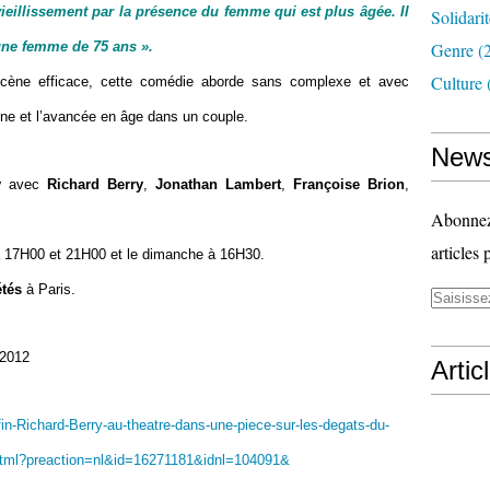
vieillissement par la présence du femme qui est plus âgée. Il
Solidari
ne femme de 75 ans ».
Genre
(
Culture
cène efficace, cette comédie aborde sans complexe et avec
ine et l’avancée en âge dans un couple.
News
y
avec
Richard Berry
,
Jonathan Lambert
,
Françoise Brion
,
Abonnez-
articles 
à 17H00 et 21H00 et le dimanche à 16H30.
étés
à Paris.
 2012
Artic
in-Richard-Berry-au-theatre-dans-une-piece-sur-les-degats-du-
.html?preaction=nl&id=16271181&idnl=104091&