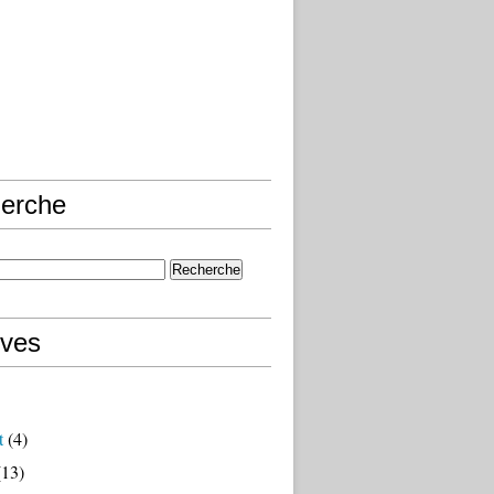
erche
ives
t
(4)
13)