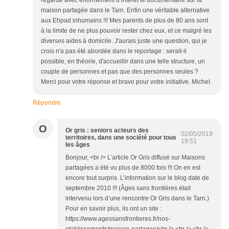
regardé avec énormément d’intérêt le documentaire sur la
maison partagée dans le Tarn. Enfin une véritable alternative
aux Ehpad inhumains !!! Mes parents de plus de 80 ans sont
à la limite de ne plus pouvoir rester chez eux, et ce malgré les
diverses aides à domicile. J'aurais juste une question, qui je
crois n'a pas été abordée dans le reportage : serait-il
possible, en théorie, d'accueillir dans une telle structure, un
couple de personnes et pas que des personnes seules ?
Merci pour votre réponse et bravo pour votre initiative. Michel.
Répondre
O
Or gris : seniors acteurs des
02/05/2019
territoires, dans une société pour tous
19:51
les âges
Bonjour, <br /> L’article Or Gris diffusé sur Maisons
partagées a été vu plus de 8000 fois !!! On en est
encore tout surpris. L’information sur le blog date de
septembre 2010 !!! (Âges sans frontières était
intervenu lors d’une rencontre Or Gris dans le Tarn.)
Pour en savoir plus, ils ont un site :
https://www.agessansfrontieres.fr/nos-