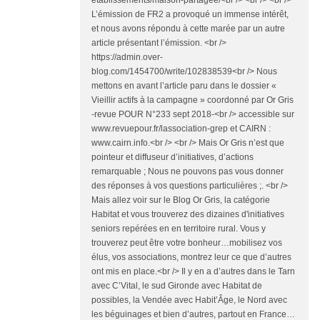
etablissements/maison-partagee/<br /> <br /> <br />
L’émission de FR2 a provoqué un immense intérêt,
et nous avons répondu à cette marée par un autre
article présentant l’émission. <br />
https://admin.over-
blog.com/1454700/write/102838539<br /> Nous
mettons en avant l’article paru dans le dossier «
Vieillir actifs à la campagne » coordonné par Or Gris
-revue POUR N°233 sept 2018-<br /> accessible sur
www.revuepour.fr/lassociation-grep et CAIRN :
www.cairn.info.<br /> <br /> Mais Or Gris n’est que
pointeur et diffuseur d’initiatives, d’actions
remarquable ; Nous ne pouvons pas vous donner
des réponses à vos questions particulières ;. <br />
Mais allez voir sur le Blog Or Gris, la catégorie
Habitat et vous trouverez des dizaines d'initiatives
seniors repérées en en territoire rural. Vous y
trouverez peut être votre bonheur…mobilisez vos
élus, vos associations, montrez leur ce que d’autres
ont mis en place.<br /> Il y en a d’autres dans le Tarn
avec C’Vital, le sud Gironde avec Habitat de
possibles, la Vendée avec Habit’Âge, le Nord avec
les béguinages et bien d’autres, partout en France…