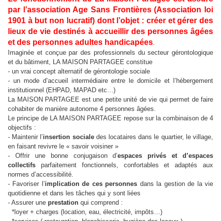
par l’association Age Sans Frontières (Association loi
1901 à but non lucratif) dont l’objet : créer et gérer des
lieux de vie destinés à accueillir des personnes âgées
et des personnes adultes handicapées
.
Imaginée et conçue par des professionnels du secteur gérontologique
et du bâtiment, LA MAISON PARTAGEE constitue
- un vrai concept alternatif de gérontologie sociale
- un mode d’accueil intermédiaire entre le domicile et l’hébergement
institutionnel (EHPAD, MAPAD etc…)
La MAISON PARTAGEE est une petite unité de vie qui permet de faire
cohabiter de manière autonome 4 personnes âgées.
Le principe de LA MAISON PARTAGEE repose sur la combinaison de 4
objectifs :
- Maintenir l’
insertion sociale
des locataires dans le quartier, le village,
en faisant revivre le « savoir voisiner »
- Offrir une bonne conjugaison d’
espaces privés et d’espaces
collectifs
parfaitement fonctionnels, confortables et adaptés aux
normes d’accessibilité.
- Favoriser l’
implication de ces personnes
dans la gestion de la vie
quotidienne et dans les tâches qui y sont liées
- Assurer une
prestation
qui comprend :
*loyer + charges (location, eau, électricité, impôts…)