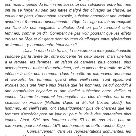
est, mais impensé du féminisme aussi. Si des solidarités entre femmes
ont pu se forger au sein des luttes malgré des clivages de classe, de
couleur de peau, d'orientation sexuelle, subsiste cependant une variable
discrète et ô combien discriminante : l'âge. Cet âge exhibé ou maquillé
est l'une de ces inégalités multiples dont on parle rarement entre
femmes, comme on dit. Comment ne pas voir pourtant que les effets
croisés de l'âge et du genre sont sources de clivages entre générations
de femmes, y compris entre féministes ?
Dans le monde du travail, la concurrence intergénérationnelle
suscitée par la rareté de l'offre concerne les deux sexes, mais une fois
à la retraite, les femmes, en raison de carrières plus courtes, plus
discontinues et moins rémunératrices, ont un niveau de retraite de 40%
inférieur à celui des hommes. Dans la quête de partenaires amoureux
et sexuels, les femmes, quand elles vieillissent, sont également
exclues sous une forme plus brutale que les hommes, ce qui conduit à
une compétition objective et une rivalité subjective entre vieilles et
jeunes. Comme le montrent les enquêtes les plus récentes sur la vie
sexuelle en France (Nathalie Bajos et Michel Bozon, 2008), les
hommes, en vieillissant, ont statistiquement plus de chances que les
femmes d'accéder pour un jour ou pour la vie à des partenaires plus
jeunes. Ainsi, 37% des femmes entre 60 et 69 ans n'ont pas de
partenaire, pour seulement 16% des hommes de cette tranche d'âge.
Corrélativement, dans les représentations dominantes, les