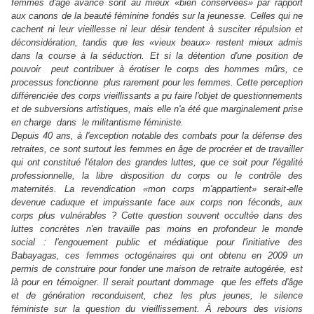
femmes d'âge avancé sont au mieux «bien conservées» par rapport
aux canons de la beauté féminine fondés sur la jeunesse. Celles qui ne
cachent ni leur vieillesse ni leur désir tendent à susciter répulsion et
déconsidération, tandis que les «vieux beaux» restent mieux admis
dans la course à la séduction. Et si la détention d'une position de
pouvoir peut contribuer à érotiser le corps des hommes mûrs, ce
processus fonctionne plus rarement pour les femmes. Cette perception
différenciée des corps vieillissants a pu faire l'objet de questionnements
et de subversions artistiques, mais elle n'a été que marginalement prise
en charge dans le militantisme féministe.
Depuis 40 ans, à l'exception notable des combats pour la défense des
retraites, ce sont surtout les femmes en âge de procréer et de travailler
qui ont constitué l'étalon des grandes luttes, que ce soit pour l'égalité
professionnelle, la libre disposition du corps ou le contrôle des
maternités. La revendication «mon corps m'appartient» serait-elle
devenue caduque et impuissante face aux corps non féconds, aux
corps plus vulnérables ? Cette question souvent occultée dans des
luttes concrètes n'en travaille pas moins en profondeur le monde
social : l'engouement public et médiatique pour l'initiative des
Babayagas, ces femmes octogénaires qui ont obtenu en 2009 un
permis de construire pour fonder une maison de retraite autogérée, est
là pour en témoigner. Il serait pourtant dommage que les effets d'âge
et de génération reconduisent, chez les plus jeunes, le silence
féministe sur la question du vieillissement. À rebours des visions