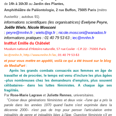
de
14h à 16h30
au
Jardin des Plantes,
Amphithéâtre de Paléontologie, 2 rue Buffon, 75005 Paris
(métro
Austerlitz ; autobus 91).
informations scientifiques (les organisatrices)
Evelyne Peyre
,
Joëlle Wiels
,
Nicole Mosconi
:
peyre@mnhn.fr
;
wiels@igr.fr
;
nicole.mosconi@wanadoo.fr
i
nformations pratiques : 01 40 79 53 63
;
iec@mnhn.fr
Institut Emilie du Châtelet
Muséum national d'Histoire naturelle, 57 rue Cuvier - C.P. 22 - 75005 Paris
iec@mnhn.fr
,
http://www.mnhn.fr/iec
, 01 40 79 53 63
et pour vous mettre en appétit, voilà ce qui a été trouvé sur le blog
:
de MediaPart
Après les grands combats consacrés aux femmes en âge de
travailler et de procréer, le temps est venu d'inclure les plus âgées
–plus nombreuses chez les demandeurs d'emplois, plus souvent
célibataires– dans les luttes féministes. A chaque âge ses
fragilités.
Par
Rose-Marie Lagrave
et
Juliette Rennes
, universitaires.
"Croiser deux générations féministes et deux voix –l'une qui a pris la
parole dans les années 1970 quand l'autre s'est exprimée dans la
décennie 2000– n'est pas de trop pour penser l'articulation entre
inégalités de genre et inégalités liées à l'âge. Question féministe s'il en