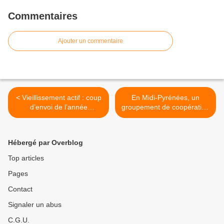
Commentaires
Ajouter un commentaire
< Vieillissement actif : coup
En Midi-Pyrénées, un
d’envoi de l’année
groupement de coopération
européenne 2012 : Le
sociale plutôt qu'un CIAS-
Parlement européen fait
32 Midi Pyrénées >
son rapport !
Hébergé par Overblog
Top articles
Pages
Contact
Signaler un abus
C.G.U.