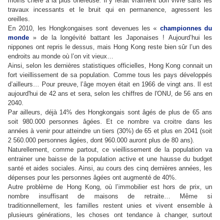
moins chère à la plus onéreuse. Il y ferait vraiment bon vivre sans les
travaux incessants et le bruit qui en permanence, agressent les
oreilles.
En 2010, les Hongkongaises sont devenues les «
championnes du
monde
» de la longévité battant les Japonaises ! Aujourd’hui les
nippones ont repris le dessus, mais Hong Kong reste bien sûr l’un des
endroits au monde où l’on vit vieux…
Ainsi, selon les dernières statistiques officielles, Hong Kong connait un
fort vieillissement de sa population. Comme tous les pays développés
d’ailleurs… Pour preuve, l’âge moyen était en 1966 de vingt ans. Il est
aujourd'hui de 42 ans et sera, selon les chiffres de l'ONU, de 56 ans en
2040.
Par ailleurs, déjà 14% des Hongkongais sont âgés de plus de 65 ans
soit 980.000 personnes âgées. Et ce nombre va croitre dans les
années à venir pour atteindre un tiers (30%) de 65 et plus en 2041 (soit
2 560.000 personnes âgées, dont 960.000 auront plus de 80 ans).
Naturellement, comme partout, ce vieillissement de la population va
entrainer une baisse de la population active et une hausse du budget
santé et aides sociales. Ainsi, au cours des cinq dernières années, les
dépenses pour les personnes âgées ont augmenté de 40%.
Autre problème de Hong Kong, où l’immobilier est hors de prix, un
nombre insuffisant de maisons de retraite… Même si
traditionnellement, les familles restent unies et vivent ensemble à
plusieurs générations, les choses ont tendance à changer, surtout