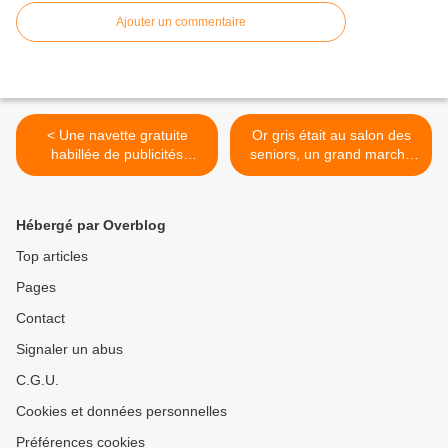
Ajouter un commentaire
< Une navette gratuite
Or gris était au salon des
habillée de publicités
seniors, un grand marché
locales - Aquitaine- 64 -
avec quelques trucs
intéressants … >
Hébergé par Overblog
Top articles
Pages
Contact
Signaler un abus
C.G.U.
Cookies et données personnelles
Préférences cookies