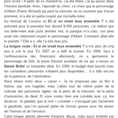
pour écrire ! A partir de ce moment-là, j’ai été libéré, j’ai pu puiser dans
l’histoire familiale. Ainsi, l’épisode du chien, ce chien que le personnage
d’Albert (Pierre Richard) qui perd la mémoire ne se souvient pas d’avoir
promené, m’a été en partie inspiré par ma belle-mère.
Au festival de Locarno où
Et si on vivait tous ensemble ?
a été
présenté pour la première fois devant 8.000 personnes, j’ai réalisé que
ma belle-mère était juste derrière moi, la panique m’a saisi, son père
avait très nettement inspiré le personnage d’Albert. Comment allait-elle
le prendre ? Elle a ri, elle l’a très bien pris.
La longue route : Et si on vivait tous ensemble ?
a mis plus de cinq
ans à voir le jour. En 2007 on a failli le tourner. En 2008, face à
l’enthousiasme des financeurs allemands, on a germanisé le
personnage de Dirk, le jeune thésard auxiliaire de vie qui a trouvé en
Daniel Brühl
un interprète idéal. En 2009, le budget était bouclé mais
les comédiens pressentis n’étaient plus disponibles… Il a fallu encore
de la patience, de l’obstination.
Nous étions entre deux « cases ». Je ne proposais pas un film à
thème, pas une tragédie, mais j’allais tout de même parler de la
solitude des personnes âgées, de la perte de la mémoire, de la perte
d’autonomie, du deuil. Et vous voulez faire une comédie avec ça, me
disait-on. Je plaidais que le mot « comédie » n’évoquait pas forcément
la gaudriole, que l’on pouvait parler de choses graves avec les armes
de l’humour et de l’émotion.
Cette longue attente jalonnée d’espoirs déçus, mais aussi éclairée par