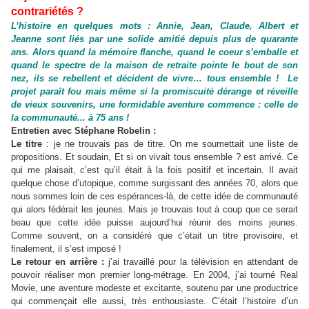
contrariétés ?
L’histoire en quelques mots : Annie, Jean, Claude, Albert et
Jeanne sont liés par une solide amitié depuis plus de quarante
ans. Alors quand la mémoire flanche, quand le coeur s’emballe et
quand le spectre de la maison de retraite pointe le bout de son
nez, ils se rebellent et décident de vivre… tous ensemble ! Le
projet paraît fou mais même si la promiscuité dérange et réveille
de vieux souvenirs, une formidable aventure commence : celle de
la communauté... à 75 ans !
Entretien avec Stéphane Robelin :
Le titre
: je ne trouvais pas de titre. On me soumettait une liste de
propositions. Et soudain, Et si on vivait tous ensemble ? est arrivé. Ce
qui me plaisait, c’est qu’il était à la fois positif et incertain. Il avait
quelque chose d’utopique, comme surgissant des années 70, alors que
nous sommes loin de ces espérances-là, de cette idée de communauté
qui alors fédérait les jeunes. Mais je trouvais tout à coup que ce serait
beau que cette idée puisse aujourd’hui réunir des moins jeunes.
Comme souvent, on a considéré que c’était un titre provisoire, et
finalement, il s’est imposé !
Le retour en arrière :
j’ai travaillé pour la télévision en attendant de
pouvoir réaliser mon premier long-métrage. En 2004, j’ai tourné Real
Movie, une aventure modeste et excitante, soutenu par une productrice
qui commençait elle aussi, très enthousiaste. C’était l’histoire d’un