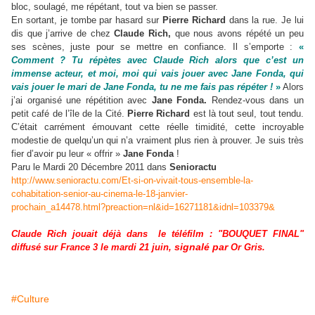
bloc, soulagé, me répétant, tout va bien se passer.
En sortant, je tombe par hasard sur
Pierre Richard
dans la rue. Je lui
dis que j’arrive de chez
Claude Rich,
que nous avons répété un peu
ses scènes, juste pour se mettre en confiance. Il s’emporte :
«
Comment ? Tu répètes avec Claude Rich alors que c’est un
immense acteur, et moi, moi qui vais jouer avec Jane Fonda, qui
vais jouer le mari de Jane Fonda, tu ne me fais pas répéter !
»
Alors
j’ai organisé une répétition avec
Jane Fonda.
Rendez-vous dans un
petit café de l’île de la Cité.
Pierre Richard
est là tout seul, tout tendu.
C’était carrément émouvant cette réelle timidité, cette incroyable
modestie de quelqu’un qui n’a vraiment plus rien à prouver. Je suis très
fier d’avoir pu leur « offrir »
Jane Fonda
!
Paru le Mardi 20 Décembre 2011 dans
Senioractu
http://www.senioractu.com/Et-si-on-vivait-tous-ensemble-la-
cohabitation-senior-au-cinema-le-18-janvier-
prochain_a14478.html?preaction=nl&id=16271181&idnl=103379&
Claude Rich jouait déjà dans
le téléfilm :
"
BOUQUET FINAL"
signalé par
diffusé sur France 3 le
mardi 21 juin,
Or Gris.
#Culture