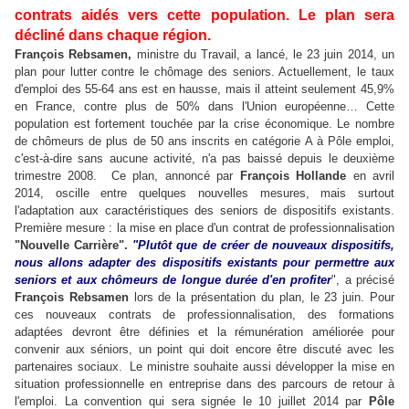
contrats aidés vers cette population. Le plan sera
décliné dans chaque région.
François Rebsamen,
ministre du Travail, a lancé, le 23 juin 2014, un
plan pour lutter contre le chômage des seniors. Actuellement, le taux
d'emploi des 55-64 ans est en hausse, mais il atteint seulement 45,9%
en France, contre plus de 50% dans l'Union européenne… Cette
population est fortement touchée par la crise économique. Le nombre
de chômeurs de plus de 50 ans inscrits en catégorie A à Pôle emploi,
c'est-à-dire sans aucune activité, n'a pas baissé depuis le deuxième
trimestre 2008. Ce plan, annoncé par
François Hollande
en avril
2014, oscille entre quelques nouvelles mesures, mais surtout
l'adaptation aux caractéristiques des seniors de dispositifs existants.
Première mesure : la mise en place d'un contrat de professionnalisation
"Nouvelle Carrière".
"Plutôt que de créer de nouveaux dispositifs,
nous allons adapter des dispositifs existants pour permettre aux
seniors et aux chômeurs de longue durée d'en profiter
", a précisé
François Rebsamen
lors de la présentation du plan, le 23 juin. Pour
ces nouveaux contrats de professionnalisation, des formations
adaptées devront être définies et la rémunération améliorée pour
convenir aux séniors, un point qui doit encore être discuté avec les
partenaires sociaux. Le ministre souhaite aussi développer la mise en
situation professionnelle en entreprise dans des parcours de retour à
l'emploi. La convention qui sera signée le 10 juillet 2014 par
Pôle