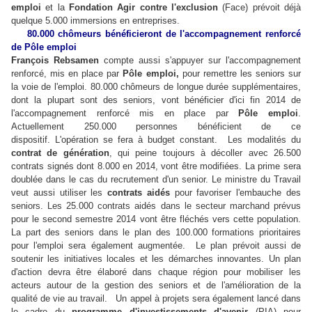
emploi
et la
Fondation Agir contre l'exclusion
(Face) prévoit déjà
quelque 5.000 immersions en entreprises.
80.000 chômeurs bénéficieront de l'accompagnement renforcé
de Pôle emploi
François Rebsamen
compte aussi s'appuyer sur l'accompagnement
renforcé, mis en place par
Pôle emploi,
pour remettre les seniors sur
la voie de l'emploi. 80.000 chômeurs de longue durée supplémentaires,
dont la plupart sont des seniors, vont bénéficier d'ici fin 2014 de
l'accompagnement renforcé mis en place par
Pôle emploi
.
Actuellement 250.000 personnes bénéficient de ce
dispositif. L'opération se fera à budget constant. Les modalités du
contrat de génération
, qui peine toujours à décoller avec 26.500
contrats signés dont 8.000 en 2014, vont être modifiées. La prime sera
doublée dans le cas du recrutement d'un senior. Le ministre du Travail
veut aussi utiliser les
contrats aidés
pour favoriser l'embauche des
seniors. Les 25.000 contrats aidés dans le secteur marchand prévus
pour le second semestre 2014 vont être fléchés vers cette population.
La part des seniors dans le plan des 100.000 formations prioritaires
pour l'emploi
sera également augmentée. Le plan prévoit aussi de
soutenir les initiatives locales et les démarches innovantes. Un plan
d'action devra être élaboré dans chaque région pour mobiliser les
acteurs autour de la gestion des seniors et de l'amélioration de la
qualité de vie au travail. Un appel à projets sera également lancé dans
le cadre du
programme d'investissements d'avenir
(PIA) pour