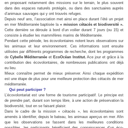
en proposant notamment des missions sur le terrain, le plus souvent
dans des espaces naturels protégés, ou dans des sanctuaires auprès
d’animaux sauvages qui y ont trouvés refuges.
Depuis neuf ans, l’association met ainsi en place durant l’été un projet
en mer Méditerranée baptisée la
« mission cétacés et biodiversité ».
Cette dernière se déroule à bord d’un voilier durant 7 jours (ou 15) et
consiste à étudier les mammifères marins de Méditerranée.
Pendant cette période, les écovolontaires notent leurs observations sur
les animaux et leur environnement. Ces informations sont ensuite
utilisées par différents programmes de recherche, dont les programmes
de
Cybelle Méditerranée
et
EcoOcéan Institut.
Ace jour et grâce à la
contribution des écovolontaires, de nombreuses publications ont déjà
eu lieu.
Mieux connaître permet de mieux préserver. Ainsi chaque expédition
est une étape de plus pour une meilleure protection des cétacés de mer
méditerranée.
Qui peut participer ?
L’écovolontariat est une forme de tourisme participatif. Le principe est
de prendre part, durant son temps libre, à une action de préservation la
biodiversité, tout en se faisant plaisir.
Dans le cadre de la mission « cétacés », les écovolontaires sont
amenés à identifier, depuis le bateau, les animaux aperçus en mer. Afin
que les observations se fassent dans les meilleures conditions
possibles, les participants bénéficient des connaissances d’un éco-