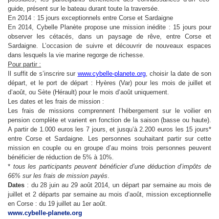
guide, présent sur le bateau durant toute la traversée.
En 2014 : 15 jours exceptionnels entre Corse et Sardaigne
En 2014, Cybelle Planète propose une mission inédite : 15 jours pour
observer les cétacés, dans un paysage de rêve, entre Corse et
Sardaigne. L’occasion de suivre et découvrir de nouveaux espaces
dans lesquels la vie marine regorge de richesse.
Pour partir :
Il suffit de s’inscrire sur
www.cybelle-planete.org
, choisir la date de son
départ, et le port de départ : Hyères (Var) pour les mois de juillet et
d’août, ou Sète (Hérault) pour le mois d’août uniquement.
Les dates et les frais de mission :
Les frais de missions comprennent l’hébergement sur le voilier en
pension complète et varient en fonction de la saison (basse ou haute).
A partir de 1.000 euros les 7 jours, et jusqu’à 2.200 euros les 15 jours*
entre Corse et Sardaigne. Les personnes souhaitant partir sur cette
mission en couple ou en groupe d’au moins trois personnes peuvent
bénéficier de réduction de 5% à 10%.
*
tous les participants peuvent bénéficier d’une déduction d’impôts de
66% sur les frais de mission payés
.
Dates
: du 28 juin au 29 août 2014, un départ par semaine au mois de
juillet et 2 départs par semaine au mois d’août, mission exceptionnelle
en Corse : du 19 juillet au 1er août.
www.cybelle-planete.org