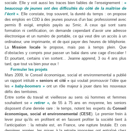
sociale. Elle y voit aussi les traces bien faibles de l’enseignement :
«
beaucoup de jeunes ont des difficultés du côté de la maîtrise de
l’écrit
»
. Elle constate, trop souvent, la dureté du temps : on propose
des emplois en CDD à des jeunes pourvus d’un bac professionnel avec
permis B exigé, emplois payés au Smic. A ceux qui sont sans
formation ni certification, on demande cependant d’avoir une adresse
électronique et un numéro de portable, ce qui veut dire un accès à un
ordinateur, une imprimante, et de quoi payer des heures de téléphonie.
La
Mission locale
le propose, mais pas à temps plein. Que
d’obstacles y compris pour passer un balai dans une cage d’escalier !
Et pourtant, certains s’en sortent... Jeanne apprend, 3 ou 4 ans plus
tard, que tout va bien pour eux !
Formuler les projets
Mars 2009, le Conseil économique, social et environnemental a publié
un rapport intitulé
« seniors et cité »
qui voulait promouvoir l’idée que
les
« baby-boomers »
ont un rôle majeur à jouer dans les nouveaux
défis des territoires.
Entre sortie du travail et vieillesse au sens où hommes et femmes
souhaitent se
« retirer »,
de 55 à 75 ans en moyenne, les seniors
disposent d’une denrée rare : le temps, notent les experts du
Conseil
économique, social et environnemental
(
CESE
). Le premier frein à
lever pour qu’ils en profitent et en fassent profiter la société tient à
l’anticipation : la retraite est, en France, une rupture brutale. Et ces
dernières années, les mises à la retraite imposées ont entraîné chez