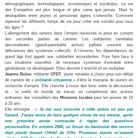
démographiques, technologiques, économiques et sociétales. La vie
des Européens est plus longue et plus saine que jamais. Mais le
déséquilibre entre jeunes et personnes âgées s’intensifie. Comment
repenser les différents temps de vie pour créer une société pour tous
les âges ?
L’allongement des seniors dans l’emploi nécessite la prise en compte
des secondes parties de carrière. Les solidarités familiales
descendantes (grand-parentalité active) pallient souvent aux
déficiences des systèmes collectifs. A l’inverse, les dépendances du
grand âge font appels aux solidarités ascendantes. Pour faire face à
ces situations nouvelles, de nouveaux systèmes d’entraide entre
générations se développent. Elles devront s’enrichir et se multiplier.
Jeanne Bolon
, militante
CFDT
, jeune retraitée a choisi pour son début
de carrière de
« militante citoyenne »
d’être la marraine de jeunes en
recherche d’emploi. Elle cherche à tisser des liens entre la découverte
et… la sortie du monde du travail, en complément des actions
ordinaires des conseillers des
Missions locales
pour les jeunes de 18
à 25 ans.
Elle témoigne : «
Je me suis associée à cette action un peu par
hasard. J’avais envie de faire quelque chose de ma retraite, après
une première année consacrée à régler des questions
personnelles. En octobre 2006, un forum du bénévolat des seniors
était planté devant l’Hôtel de Ville. Plusieurs stands m’avaient