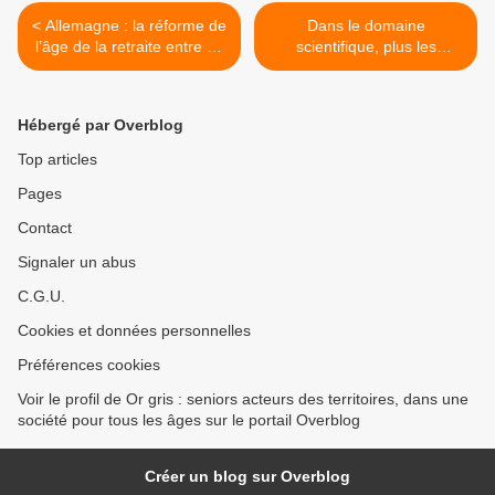
< Allemagne : la réforme de
Dans le domaine
l’âge de la retraite entre en
scientifique, plus les
vigueur à partir du 1er
chercheurs sont âgés plus
janvier 2012
ils sont créatifs… >
Hébergé par Overblog
Top articles
Pages
Contact
Signaler un abus
C.G.U.
Cookies et données personnelles
Préférences cookies
Voir le profil de Or gris : seniors acteurs des territoires, dans une
société pour tous les âges sur le portail Overblog
Créer un blog sur Overblog