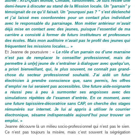
attirée : ATD-Quart Monde, Cimade, randonnées. Je suis restée une
demi-heure à discuter au stand de la Mission locale. Un "parrain" y
témoignait de ce qu’il faisait. Un "pourquoi pas ? " s’est déclenché
et j’ai laissé mes coordonnées pour un contact plus individuel
avec le responsable du parrainage. Mon métier antérieur m’avait
déjà mise en contact avec des jeunes, puisque l’essentiel de ma
carrière a consisté à former de futurs instituteurs et professeurs
des écoles. Mais mon auditoire n’avait pas le profil des jeunes qui
fréquentent les missions locales…
»
Et Jeanne de poursuivre : «
Le rôle d’un parrain ou d’une marraine
n’est pas de remplacer le conseiller professionnel, mais de
permettre à un(e) jeune de s’entraîner à dialoguer avec quelqu’un,
a priori bienveillant, qui, le plus souvent, ne connaît pas grand-
chose du secteur professionnel souhaité. J’ai aidé un futur
électricien à prendre conscience que, sans permis, les offres
d’emploi ne lui seraient pas accessibles. Une future aide-soignante
a réussi peu à peu à surmonter ses angoisses avec des
simulations répétées de l’examen d’entrée. En ce moment, avec
une future tapissière-décoratrice sans CAP, on cherche des stages
rémunérés sur internet. Je lui ai appris à utiliser le courrier
électronique, sésame indispensable aujourd’hui pour trouver un
emploi
. »
Jeanne découvre là un milieu socio-professionnel qui n’est pas le sien.
Ce n’est pas toujours la misère, mais c’est souvent la ségrégation