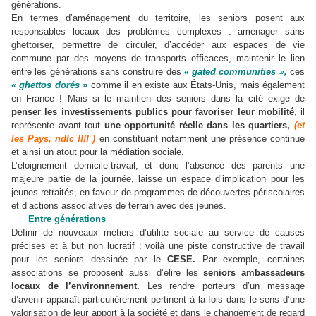
générations.
En termes d’aménagement du territoire, les seniors posent aux
responsables locaux des problèmes complexes : aménager sans
ghettoïser, permettre de circuler, d’accéder aux espaces de vie
commune par des moyens de transports efficaces, maintenir le lien
entre les générations sans construire des
« gated communities »,
ces
« ghettos dorés »
comme il en existe aux États-Unis, mais également
en France ! Mais si le maintien des seniors dans la cité exige de
penser les investissements publics pour favoriser leur mobilité
, il
représente avant tout
une opportunité réelle dans les quartiers,
(et
les Pays, ndlc !!!! )
en constituant notamment une présence continue
et ainsi un atout pour la médiation sociale.
L’éloignement domicile-travail, et donc l’absence des parents une
majeure partie de la journée, laisse un espace d’implication pour les
jeunes retraités, en faveur de programmes de découvertes périscolaires
et d’actions associatives de terrain avec des jeunes.
Entre générations
Définir de nouveaux métiers d’utilité sociale au service de causes
précises et à but non lucratif : voilà une piste constructive de travail
pour les seniors dessinée par le
CESE.
Par exemple, certaines
associations se proposent aussi d’élire les
seniors ambassadeurs
locaux de l’environnement.
Les rendre porteurs d’un message
d’avenir apparaît particulièrement pertinent à la fois dans le sens d’une
valorisation de leur apport à la société et dans le changement de regard