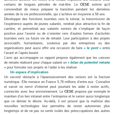
certains de longues périodes de mal-être. Le
CESE
estime qu’il
conviendrait de mieux préparer la transition pendant les dernières
années de la vie professionnelle, qui s’achève en moyenne à 58 ans.
Développer des fonctions tournées vers le tutorat, la transmission de
l’expérience auprès de jeunes salariés, rendrait plus attractive la fin de
carrière, et permettrait aux salariés seniors de s’impliquer de façon
positive pour l’avenir ou de s’orienter vers d’autres formes d’activités
tournées vers sa future vie de retraité. Leur participation à des projets
associatifs, humanitaires, soutenus par des entreprises ou des
organisations peut aussi offrir une occasion de faire
« le pont »
entre
l’avant et l’après-boulot.
L’avis qui accompagne ce rapport propose également que les caisses
de retraite réalisent pour chaque salarié un
« bilan de potentiel retraite
»
pour formuler ses projets et l’aider à les réaliser.
Un espace d’implication
Un second obstacle à l’épanouissement des seniors est la fracture
numérique. Elle menace en France 5,78 millions d’entre eux. Connaître
et savoir se servir d’internet peut pourtant les aider à rester actifs,
connectés avec leur environnement. Le
CESE
propose par exemple le
maintien d’un lien intranet entre l’entreprise et le senior aussi longtemps
que ce dernier le désire. Au-delà, il est prouvé que la maîtrise des
nouvelles technologies leur permettra de rester autonomes plus
longtemps et de ne pas se sentir isolés des préoccupations des autres