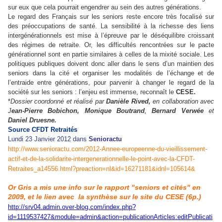
sur eux que cela pourrait engendrer au sein des autres générations.
Le regard des Français sur les seniors reste encore très focalisé sur
des préoccupations de santé. La sensibilité à la richesse des liens
intergénérationnels est mise à l’épreuve par le déséquilibre croissant
des régimes de retraite. Or, les difficultés rencontrées sur le pacte
générationnel sont en partie similaires à celles de la mixité sociale. Les
politiques publiques doivent donc aller dans le sens d’un maintien des
seniors dans la cité et organiser les modalités de l’échange et de
l’entraide entre générations, pour parvenir à changer le regard de la
société sur les seniors : l’enjeu est immense, reconnaît le
CESE.
*
Dossier coordonné et réalisé par
Danièle Rived,
en collaboration avec
J
ean-Pierre Bobichon, Monique Boutrand
,
Bernard Verwée
et
Daniel Druesne.
Source CFDT Retraités
Lundi 23 Janvier 2012 dans
Senioractu
http://www.senioractu.com/2012-Annee-europeenne-du-vieillissement-
actif-et-de-la-solidarite-intergenerationnelle-le-point-avec-la-CFDT-
Retraites_a14556.html?preaction=nl&id=16271181&idnl=105614&
Or Gris a mis une info sur le rapport "seniors et cités" en
2009, et le lien av
ec
la synthèse sur
le site du CESE (6p.)
http://srv04.admin.over-blog.com/index.php?
id=1119537427&module=admin&action=publicationArticles:editPublicati