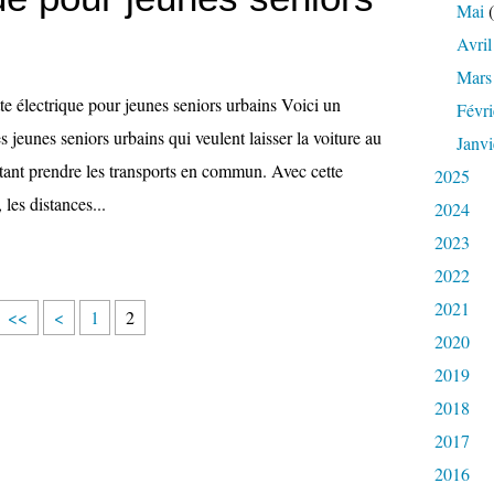
Mai
(
Avril
Mars
ette électrique pour jeunes seniors urbains Voici un
Févri
s jeunes seniors urbains qui veulent laisser la voiture au
Janvi
tant prendre les transports en commun. Avec cette
2025
, les distances...
2024
2023
2022
2021
<<
<
1
2
2020
2019
2018
2017
2016