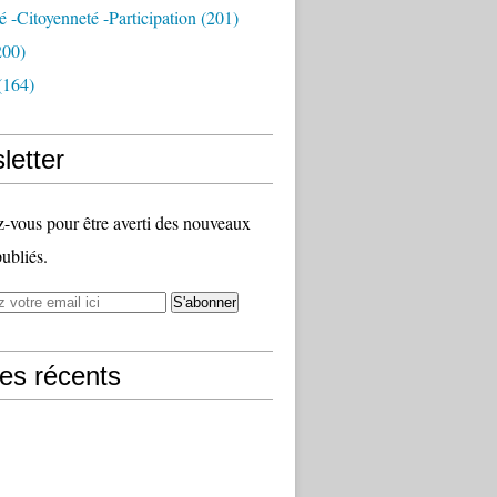
té -citoyenneté -participation
(201)
200)
(164)
letter
vous pour être averti des nouveaux
publiés.
les récents