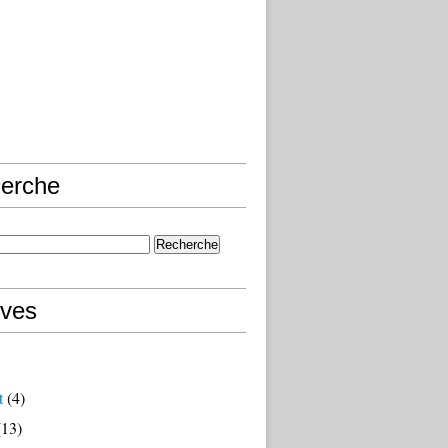
erche
ives
t
(4)
13)