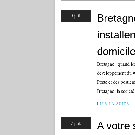
Bretagne
9 juil.
installe
domicil
Bretagne : quand les
développement du we
Poste et des postier
Bretagne, la société
LIRE LA SUITE
A votre 
7 juil.