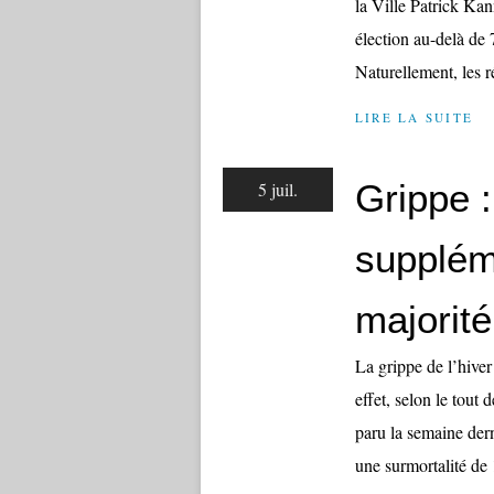
la Ville Patrick Kan
élection au-delà de 
Naturellement, les ré
LIRE LA SUITE
Grippe 
5 juil.
supplém
majorit
La grippe de l’hive
effet, selon le tout 
paru la semaine dern
une surmortalité de 