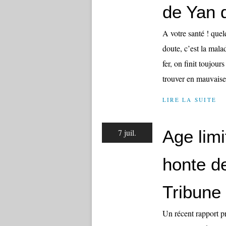
de Yan 
A votre santé ! que
doute, c’est la malad
fer, on finit toujour
trouver en mauvaise 
LIRE LA SUITE
Age limi
7 juil.
honte de
Tribune 
Un récent rapport pr