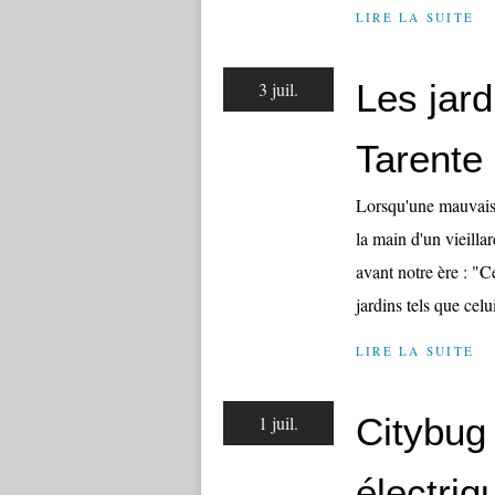
LIRE LA SUITE
Les jard
3 juil.
Tarente
Lorsqu'une mauvaise 
la main d'un vieill
avant notre ère : "C
jardins tels que celui
LIRE LA SUITE
Citybug :
1 juil.
électriq