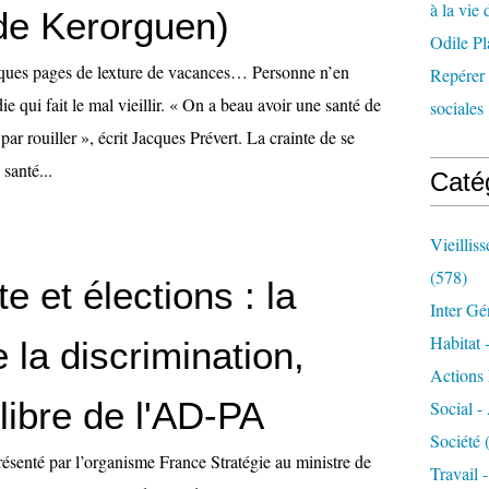
à la vie 
de Kerorguen)
Odile Pl
lques pages de lexture de vacances… Personne n’en
Repérer l
ie qui fait le mal vieillir. « On a beau avoir une santé de
sociales 
s par rouiller », écrit Jacques Prévert. La crainte de se
santé...
Caté
Vieillis
(578)
te et élections : la
Inter Gé
Habitat 
 la discrimination,
Actions 
libre de l'AD-PA
Social -
Société
(
ésenté par l’organisme France Stratégie au ministre de
Travail 