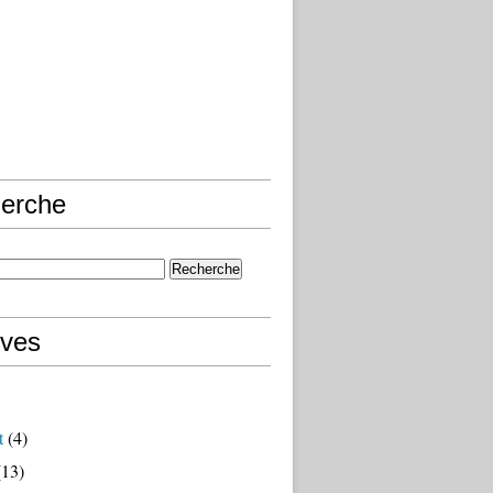
erche
ives
t
(4)
13)