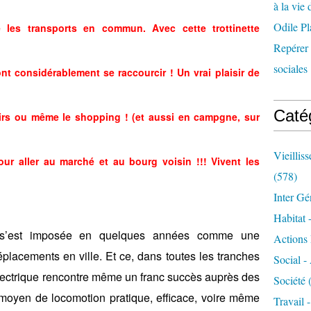
à la vie 
Odile Pl
 les transports en commun. Avec cette trottinette
Repérer l
sociales 
ont considérablement se raccourcir ! Un vrai plaisir de
Caté
oisirs ou même le shopping ! (et aussi en campgne, sur
Vieillis
ur aller au marché et au bourg voisin !!! Vivent les
(578)
Inter Gé
Habitat 
tte s’est imposée en quelques années comme une
Actions 
déplacements en ville. Et ce, dans toutes les tranches
Social -
e électrique rencontre même un franc succès auprès des
Société
(
 moyen de locomotion pratique, efficace, voire même
Travail 