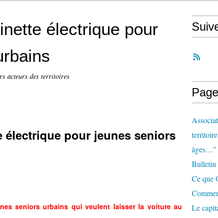
tinette électrique pour
Suiv
urbains
rs acteurs des territoires
Page
Associat
te électrique pour jeunes seniors
territoir
âges…"
Bulletin
Ce que O
Comment 
unes seniors urbains qui veulent laisser la voiture au
Le capit