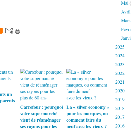
Mai
(
Avril
Mars
Févri
0
Janvi
2025
2024
2023
2022
2021
2020
nts un
2019
-parents
Carrefour : pourquoi
La « silver economy »
2018
votre supermarché
pour les marques, ou
2017
vient de réaménager
comment faire du
2016
ses rayons pour les
neuf avec les vieux ?