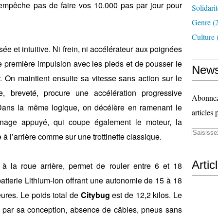
empêche pas de faire vos 10.000 pas par jour pour
Solidari
Genre
(
Culture
ée et intuitive. Ni frein, ni accélérateur aux poignées
ne première impulsion avec les pieds et de pousser le
News
. On maintient ensuite sa vitesse sans action sur le
, breveté, procure une accélération progressive
Abonnez-
Dans la même logique, on décélère en ramenant le
articles 
einage appuyé, qui coupe également le moteur, la
e à l’arrière comme sur une trottinette classique.
Artic
à la roue arrière, permet de rouler entre 6 et 18
batterie Lithium-ion offrant une autonomie de 15 à 18
ures. Le poids total de
Citybug
est de 12,2 kilos. Le
De par sa conception, absence de câbles, pneus sans