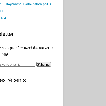
té -citoyenneté -participation
(201)
200)
(164)
letter
vous pour être averti des nouveaux
publiés.
les récents