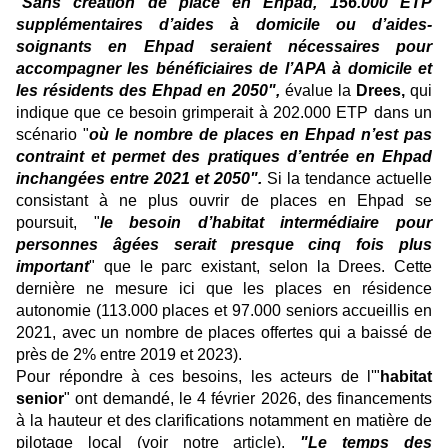
"
Sans création de place en Ehpad, 156.000 ETP
supplémentaires d’aides à domicile ou d’aides-
soignants en Ehpad seraient nécessaires pour
accompagner les bénéficiaires de l’APA à domicile et
les résidents des Ehpad en 2050",
évalue la
Drees,
qui
indique que ce besoin grimperait à 202.000 ETP dans un
scénario "
où le nombre de places en Ehpad n’est pas
contraint et permet des pratiques d’entrée en Ehpad
inchangées entre 2021 et 2050".
Si la tendance actuelle
consistant à ne plus ouvrir de places en Ehpad se
poursuit, "
le besoin d’habitat intermédiaire pour
personnes âgées serait presque cinq fois plus
important
" que le parc existant, selon la Drees. Cette
dernière ne mesure ici que les places en résidence
autonomie (113.000 places et 97.000 seniors accueillis en
2021, avec un nombre de places offertes qui a baissé de
près de 2% entre 2019 et 2023).
Pour répondre à ces besoins, les acteurs de l'"
habitat
senior
" ont demandé, le 4 février 2026, des financements
à la hauteur et des clarifications notamment en matière de
pilotage local (voir notre
article
).
"Le temps des