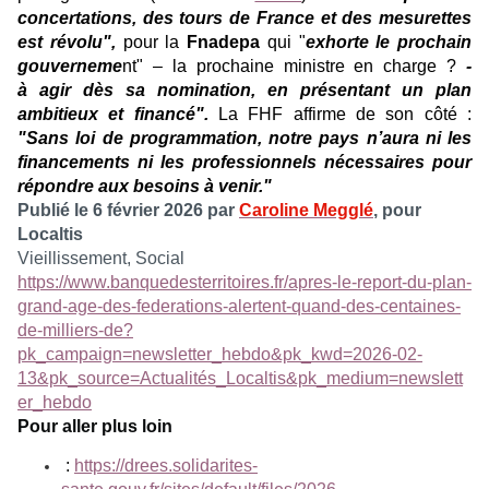
concertations, des tours de France et des mesurettes
est révolu",
pour la
Fnadepa
qui "
exhorte le prochain
gouverneme
nt" – la prochaine ministre en charge ?
-
à agir dès sa nomination, en présentant un plan
ambitieux et financé".
La FHF affirme de son côté :
"Sans loi de programmation, notre pays n’aura ni les
financements ni les professionnels nécessaires pour
répondre aux besoins à venir."
Publié le 6 février 2026 par
Caroline Megglé
, pour
Localtis
Vieillissement, Social
https://www.banquedesterritoires.fr/apres-le-report-du-plan-
grand-age-des-federations-alertent-quand-des-centaines-
de-milliers-de?
pk_campaign=newsletter_hebdo&pk_kwd=2026-02-
13&pk_source=Actualités_Localtis&pk_medium=newslett
er_hebdo
Pour aller plus loin
:
https://drees.solidarites-