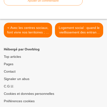
Ajouter un commentaire
< Avec les centres sociaux,
Logement social : quand le
font vivre nos territoires ; Ils
vieillissement des entrants
se préoccupent de
grippe la mécanique de la
l'avancée en âge…
rotation >
Hébergé par Overblog
Top articles
Pages
Contact
Signaler un abus
C.G.U.
Cookies et données personnelles
Préférences cookies