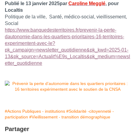
Publié le 13 janvier 2025par
Caroline Megglé
, pour
Localtis
Politique de la ville,
Santé, médico-social, vieillissement,
Social
https://www.banquedesterritoires.fr/prevenir-la-perte-
dautonomie-dans-les-quartiers-prioritaires-16-territoires-
experimentent-avec-le?
pk_campaign=newsletter_quotidienne&pk_kwd=2025-01-
13&pk_source=Actualit%E9s_Localtis&pk_medium=newsl
etter_quotidienne
#Actions Publiques - institutions
#Solidarité -citoyenneté -
participation
#Vieillissement - transition démographique
Partager