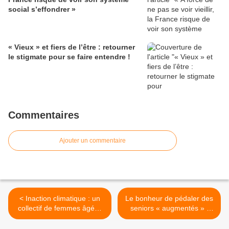
social s’effondrer »
« Vieux » et fiers de l’être : retourner
le stigmate pour se faire entendre !
Commentaires
Ajouter un commentaire
< Inaction climatique : un
Le bonheur de pédaler des
collectif de femmes âgées
seniors « augmentés » :
obtient la condamnation de
« Sur mon VTT électrique,
la Suisse
je n’ai pas d’âge » >