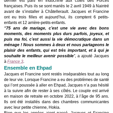
dernier est parti en Indochine aux côtés des Forces
françaises. Puis ils se sont mariés le 2 avril 1949 à Naintré
avant de s’installer à Châtellerault. Jacques et Francine
ont eu trois filles et aujourd’hui, ils comptent 6 petits-
enfants et 12 arrière-petits-enfants.
“75 ans de mariage, c’est une vie avec des bons
moments, des moments plus durs parfois, joyeux, et
puis ma foi, c’est aussi la vie démocratique dans un
ménage ! Nous sommes à deux et nous partageons le
plaisir des enfants, qui est très important, et à qui je
souhaite le meilleur avenir possible
”
, a ajouté Jacques
à
France 3
.
Ensemble en Ehpad
Jacques et Francine sont restés inséparables tout au long
de leur vie. Lorsque Francine a eu des problèmes de santé
qui l’ont poussée à aller en Ehpad, Jacques n’a pas hésité
à la suivre afin de rester à ses côtés. Le couple est arrivé
en maison de retraite en octobre 2022, à l’âge de 95 ans.
Ils ont été installés dans des chambres communicantes
avec leur petite chienne, Hokia.
Bien que les années aient passé, Jacques et Francine