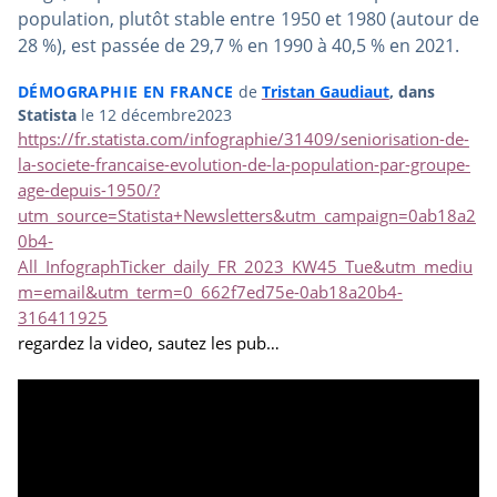
population, plutôt stable entre 1950 et 1980 (autour de
28 %), est passée de 29,7 % en 1990 à 40,5 % en 2021.
DÉMOGRAPHIE EN FRANCE
de
Tristan Gaudiaut
, dans
Statista
le 12 décembre2023
https://fr.statista.com/infographie/31409/seniorisation-de-
la-societe-francaise-evolution-de-la-population-par-groupe-
age-depuis-1950/?
utm_source=Statista+Newsletters&utm_campaign=0ab18a2
0b4-
All_InfographTicker_daily_FR_2023_KW45_Tue&utm_mediu
m=email&utm_term=0_662f7ed75e-0ab18a20b4-
316411925
regardez la video, sautez les pub…