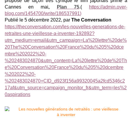
propose de façon très cynique le film japonais primé à
Cannes en mai
,
Plan 75
.(
https://admin.over-
blog.com/1454700/write/186537991
)
Publié le 5 décembre 2022, par
The Conversation
https://theconversation.com/les-nouvelles-generations-de-
retraites-une-vieillesse-a-inventer-192892?
utm_medium=email&utm_campaign=La%20lettre%20de%
20The%20Conversation%20France%20du%205%20dce
mbre%202022%20-
%202483024870&utm_content=La%20lettre%20de%20Th
e%20Conversation%20France%20du%205%20dcembre
%202022%20-
%202483024870+CID_d923f156a99320045a2fcd5346c2
17af&utm_source=campaign_monitor_fr&utm_term=les%2
0aspirations