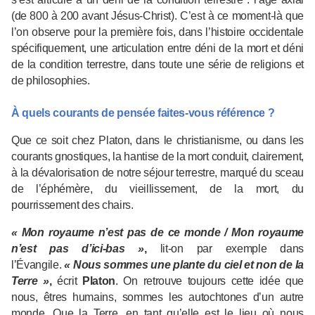
(de 800 à 200 avant Jésus-Christ). C’est à ce moment-là que
l’on observe pour la première fois, dans l’histoire occidentale
spécifiquement, une articulation entre déni de la mort et déni
de la condition terrestre, dans toute une série de religions et
de philosophies.
À quels courants de pensée faites-vous référence ?
Que ce soit chez Platon, dans le christianisme, ou dans les
courants gnostiques, la hantise de la mort conduit, clairement,
à la dévalorisation de notre séjour terrestre, marqué du sceau
de l’éphémère, du vieillissement, de la mort, du
pourrissement des chairs.
« Mon royaume n’est pas de ce monde / Mon royaume
n’est pas d’ici-bas »
,
lit-on par exemple dans
l’Évangile.
« Nous sommes une plante du ciel et non de la
Terre »
,
écrit
Platon
. On retrouve toujours cette idée que
nous, êtres humains, sommes les autochtones d’un autre
monde. Que la Terre, en tant qu’elle est le lieu où nous