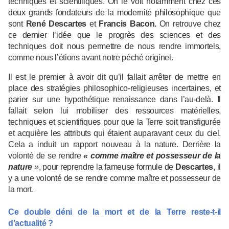
techniques et scientifiques. On le voit notamment chez ces
deux grands fondateurs de la modernité philosophique que
sont
René Descartes
et
Francis Bacon.
On retrouve chez
ce dernier l’idée que le progrès des sciences et des
techniques doit nous permettre de nous rendre immortels,
comme nous l’étions avant notre péché originel.
Il est le premier à avoir dit qu’il fallait arrêter de mettre en
place des stratégies philosophico-religieuses incertaines, et
parier sur une hypothétique renaissance dans l’au-delà. Il
fallait selon lui mobiliser des ressources matérielles,
techniques et scientifiques pour que la Terre soit transfigurée
et acquière les attributs qui étaient auparavant ceux du ciel.
Cela a induit un rapport nouveau à la nature. Derrière la
volonté de se rendre
« comme maître et possesseur de la
nature
»
, pour reprendre la fameuse formule de
Descartes
, il
y a une volonté de se rendre comme maître et possesseur de
la mort.
Ce double déni de la mort et de la Terre reste-t-il
d’actualité ?