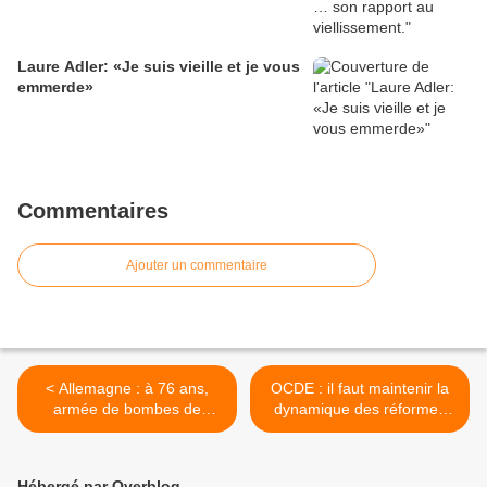
Laure Adler: «Je suis vieille et je vous
emmerde»
Commentaires
Ajouter un commentaire
< Allemagne : à 76 ans,
OCDE : il faut maintenir la
armée de bombes de
dynamique des réformes
peinture, elle recouvre les
pour renforcer les systèmes
“barbouillages nazis”
de retraite >
Hébergé par Overblog