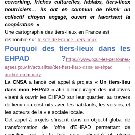
coworking, friches culturelles, fablabs, tiers-lieux
nourriciers… ils ont en commun de réunir un
collectif citoyen engagé, ouvert et favorisant la
coopération. »
Une cartographie des tiers-lieux en France est
disponible sur
.
le site de France Tiers-lieux
Pourquoi des tiers-lieux dans les
EHPAD ?
https://www.pour-les-personnes-
agees.gouv.fr/actualites/des-tiers-lieux-dans-les-ehpad -
anchortosummary
La
CNSA
a lancé cet appel à projets
« Un tiers-lieu
dans mon EHPAD »
afin d’encourager des initiatives
visant à ouvrir les EHPAD sur leur quartier, au travers
de lieux co-construits avec les habitants, les voisins, et
les acteurs de la vie sociale locale.
Cet appel à projets s’inscrit dans un objectif global de
transformation de l’offre d’EHPAD permettant de
concilier tout à la fois soin, sécurité et pleine