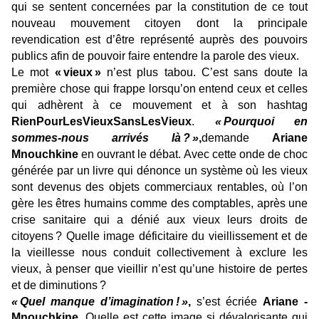
qui se sentent concernées par la constitution de ce tout
nouveau mouvement citoyen dont la principale
revendication est d’être représenté auprès des pouvoirs
publics afin de pouvoir faire entendre la parole des vieux.
L
e mot
« vieux »
n’est plus tabou. C’est sans doute la
première chose qui frappe lorsqu’on entend ceux et celles
qui adhèrent à ce mouvement et à son hashtag
RienPourLesVieuxSansLesVieux
.
« Pourquoi en
sommes-nous arrivés là ? »
,
demande
Ariane
Mnouchkine
en ouvrant le débat. Avec cette onde de choc
générée par un livre qui dénonce un système où les vieux
sont devenus des objets commerciaux rentables, où l’on
gère les êtres humains comme des comptables, après une
crise sanitaire qui a dénié aux vieux leurs droits de
citoyens ? Quelle image déficitaire du vieillissement et de
la vieillesse nous conduit collectivement à exclure les
vieux, à penser que vieillir n’est qu’une histoire de pertes
et de diminutions ?
« Quel manque d’imagination ! »
,
s’est écriée
Ariane ­
Mnouchkine.
Quelle est cette image si dévalorisante qui