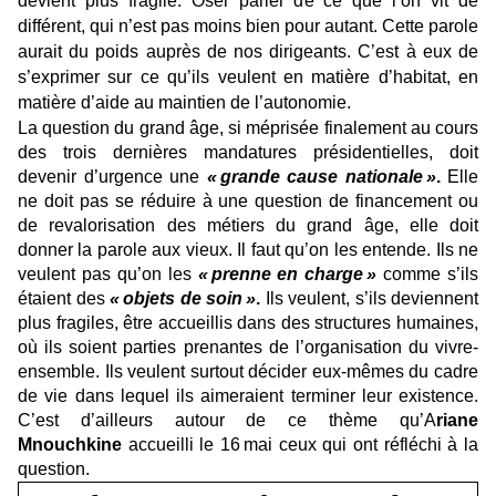
devient plus fragile. Oser parler de ce que l’on vit de
différent, qui n’est pas moins bien pour autant. Cette parole
aurait du poids auprès de nos dirigeants. C’est à eux de
s’exprimer sur ce qu’ils veulent en matière d’habitat, en
matière d’aide au maintien de l’autonomie.
La question du grand âge, si méprisée finalement au cours
des trois dernières mandatures présidentielles, doit
devenir d’urgence une
« grande cause nationale »
.
Elle
ne doit pas se réduire à une question de financement ou
de revalorisation des métiers du grand âge, elle doit
donner la parole aux vieux. Il faut qu’on les entende. Ils ne
veulent pas qu’on les
« prenne en charge »
comme s’ils
étaient des
« objets de soin »
.
Ils veulent, s’ils deviennent
plus fragiles, être accueillis dans des structures humaines,
où ils soient parties prenantes de l’organisation du vivre-
ensemble. Ils veulent surtout décider eux-mêmes du cadre
de vie dans lequel ils aimeraient terminer leur existence.
C’est d’ailleurs autour de ce thème qu’A
riane
Mnouchkine
accueilli le 16 mai ceux qui ont réfléchi à la
question.