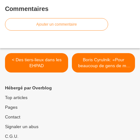
Commentaires
Ajouter un commentaire
< Des tiers-lieux dans les
Boris Cyrulnik: «Pour
EHPAD
beaucoup de gens de ma
génération, l’âge a été un
facteur d’émancipation»
dans le dossier Bonjour
Hébergé par Overblog
vieillesse de Libération,
pour la rentrée d'Or Gris >
Top articles
Pages
Contact
Signaler un abus
C.G.U.