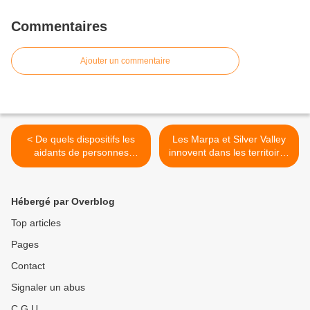
Commentaires
Ajouter un commentaire
< De quels dispositifs les
Les Marpa et Silver Valley
aidants de personnes
innovent dans les territoires
dépendantes peuvent-ils
ruraux et périurbains >
bénéficier ?
Hébergé par Overblog
Top articles
Pages
Contact
Signaler un abus
C.G.U.