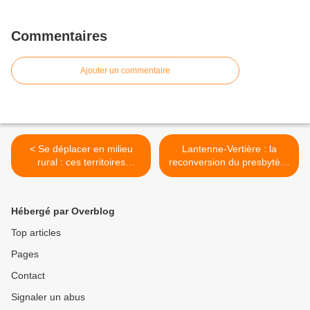
Commentaires
Ajouter un commentaire
< Se déplacer en milieu
Lantenne-Vertière : la
rural : ces territoires
reconversion du presbytère
enclavés qui développent
revitalise le centre-bourg
des alternatives sociales et
(25) >
solidaires
Hébergé par Overblog
Top articles
Pages
Contact
Signaler un abus