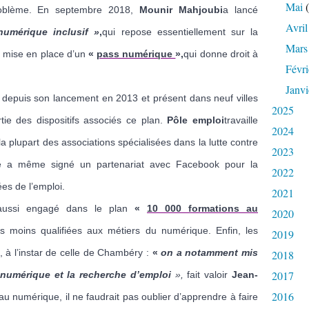
Mai
(
problème. En septembre 2018,
Mounir Mahjoubi
a lancé
Avril
numérique inclusif »
,
qui repose essentiellement sur la
Mars
la mise en place d’un
«
pass numérique
»,
qui donne droit à
Févri
Janvi
epuis son lancement en 2013 et présent dans neuf villes
2025
rtie des dispositifs associés ce plan.
Pôle emploi
travaille
2024
 plupart des associations spécialisées dans la lutte contre
2023
nisme a même signé un partenariat avec Facebook pour la
2022
es de l’emploi.
2021
t aussi engagé dans le plan
«
10 000 formations au
2020
s moins qualifiées aux métiers du numérique. Enfin, les
2019
, à l’instar de celle de Chambéry :
«
on a notamment mis
2018
2017
té numérique et la recherche d’emploi
»,
fait valoir
Jean-
2016
au numérique, il ne faudrait pas oublier d’apprendre à faire