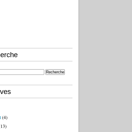
erche
ives
t
(4)
13)