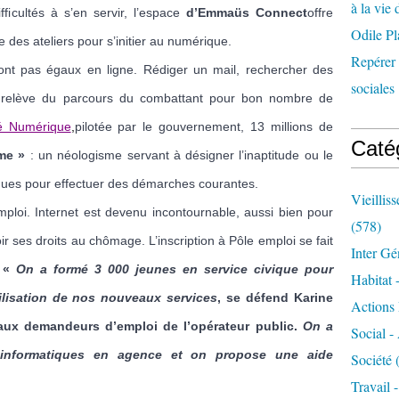
à la vie 
ficultés à s’en servir, l’espace
d’Emmaüs Connect
offre
Odile Pl
 des ateliers pour s’initier au numérique.
Repérer l
ont pas égaux en ligne. Rédiger un mail, rechercher des
sociales 
 relève du parcours du combattant pour bon nombre de
té Numérique
,
pilotée par le gouvernement, 13 millions de
Caté
sme »
: un néologisme servant à désigner l’inaptitude ou le
ques pour effectuer des démarches courantes.
Vieillis
ploi. Internet est devenu incontournable, aussi bien pour
(578)
r ses droits au chômage. L’inscription à Pôle emploi se fait
Inter Gé
.
«
On a formé 3 000 jeunes en service civique pour
Habitat 
lisation de nos nouveaux services
, se défend Karine
Actions 
 aux demandeurs d’emploi de l’opérateur public.
On a
Social -
informatiques en agence et on propose une aide
Société
(
Travail 