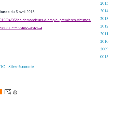
2015
2014
Monde
du 5 avril 2018
2013
/2019/04/05/les-demandeurs-d-emploi-premieres-victimes-
2012
698637.html?xtmc=&xtcr=4
2011
2010
2009
0015
IC - Silver économie
0