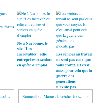
s, fortes
Né à Narbonne, le
site "Les
Increvables" relie
Les seniors au travail
entreprises et seniors
ne sont pas ceux que
en quête d’emploi
vous croyez. Et c’est
aussi pour cela que la
guerre des
générations
n’existe pas
Cette mamie bretonne cherche des colocs pour sauver son habitat partagé -56-
Bonneuil-sur-Marne : la crèche fête ses 20 ans dans la maison de retraite -94-