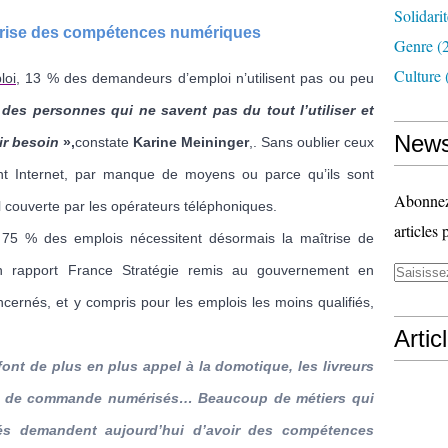
Solidari
îtrise des compétences numériques
Genre
(
Culture
loi
, 13 % des demandeurs d’emploi n’utilisent pas ou peu
a des personnes qui ne savent pas du tout l’utiliser et
News
ir besoin
»,
constate
Karine Meininger
,. Sans oublier ceux
t Internet, par manque de moyens ou parce qu’ils sont
Abonnez-
 couverte par les opérateurs téléphoniques.
articles 
 75 % des emplois nécessitent désormais la maîtrise de
n rapport France Stratégie remis au gouvernement en
oncernés, et y compris pour les emplois les moins qualifiés,
Artic
font de plus en plus appel à la domotique, les livreurs
ns de commande numérisés… Beaucoup de métiers qui
fés demandent aujourd’hui d’avoir des compétences