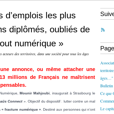
 d’emplois les plus
Suiv
ns diplômés, oubliés de
 tout numérique »
Page
s acteurs des territoires, dans une société pour tous les âges
Associat
 une annonce, ou même attacher une
territoir
 13 millions de Français ne maîtrisent
âges…"
ispensables.
Bulletin
Ce que O
u Numérique,
Mounir Mahjoubi
, inaugurait à Strasbourg le
Comment 
aüs Connect
»
. Objectif du dispositif : lutter contre un mal
Le capit
a
« fracture numérique »
. Destiné aux personnes qui n’ont