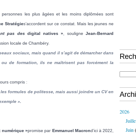
s personnes les plus âgées et les moins diplômées sont
e Stratégie
s’accordent sur ce constat. Mais les jeunes ne
nt pas des
digital natives »
, souligne
Jean-Bernard
ssion locale de Chambéry.
réseaux sociaux,
mais quand il s’agit de démarcher dans
Rech
 ou de formation, ils ne maîtrisent pas forcément la
ours compris :
les formules de politesse, mais aussi joindre un CV en
Arch
 exemple
».
2026
Juille
Juin
(
t numérique »
promise par
Emmanuel Macron
d’ici à 2022,