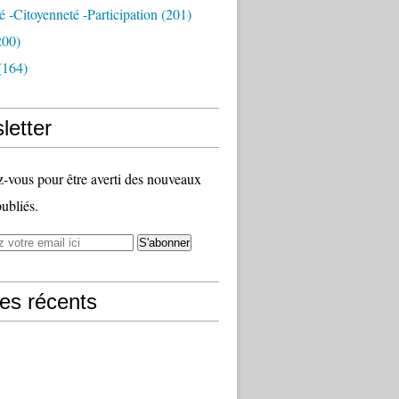
té -citoyenneté -participation
(201)
200)
(164)
letter
vous pour être averti des nouveaux
publiés.
les récents