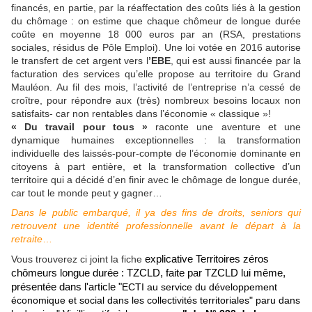
financés, en partie, par la réaffectation des coûts liés à la gestion
du chômage : on estime que chaque chômeur de longue durée
coûte en moyenne 18 000 euros par an (RSA, prestations
sociales, résidus de Pôle Emploi). Une loi votée en 2016 autorise
le transfert de cet argent vers l
’EBE
, qui est aussi financée par la
facturation des services qu’elle propose au territoire du Grand
Mauléon. Au fil des mois, l’activité de l’entreprise n’a cessé de
croître, pour répondre aux (très) nombreux besoins locaux non
satisfaits- car non rentables dans l’économie « classique »!
« Du travail pour tous »
raconte une aventure et une
dynamique humaines exceptionnelles : la transformation
individuelle des laissés-pour-compte de l’économie dominante en
citoyens à part entière, et la transformation collective d’un
territoire qui a décidé d’en finir avec le chômage de longue durée,
car tout le monde peut y gagner…
Dans le public embarqué, il ya des fins de droits, seniors qui
retrouvent une identité professionnelle avant le départ à la
retraite
…
Vous trouverez ci joint la fiche
explicative Territoires zéros
chômeurs longue durée : TZCLD, faite par TZCLD lui même,
présentée dans l'article "
ECTI au service du développement
économique et social dans les collectivités
territoriales
" paru dans