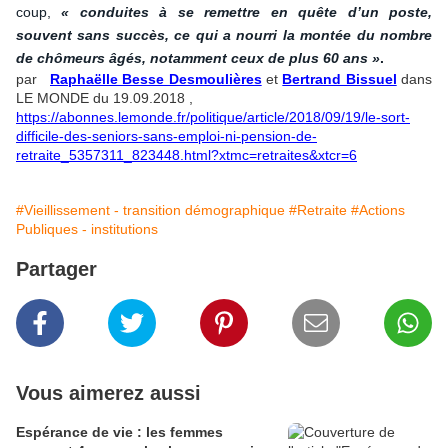
coup,
« conduites à se remettre en quête d’un poste,
souvent sans succès, ce qui a nourri la montée du nombre
de chômeurs âgés, notamment ceux de plus 60 ans »
.
par
Raphaëlle Besse Desmoulières
et
Bertrand Bissuel
dans
LE MONDE du 19.09.2018 ,
https://abonnes.lemonde.fr/politique/article/2018/09/19/le-sort-
difficile-des-seniors-sans-emploi-ni-pension-de-
retraite_5357311_823448.html?xtmc=retraites&xtcr=6
#Vieillissement - transition démographique
#Retraite
#Actions
Publiques - institutions
Partager
Vous aimerez aussi
Espérance de vie : les femmes