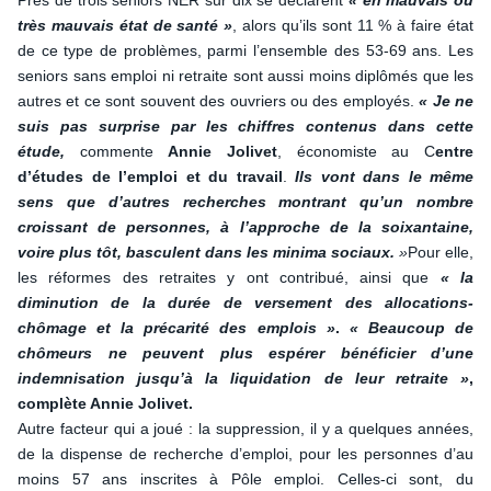
Près de trois seniors NER sur dix se déclarent
« en mauvais ou
très mauvais état de santé »
, alors qu’ils sont 11 % à faire état
de ce type de problèmes, parmi l’ensemble des 53-69 ans. Les
seniors sans emploi ni retraite sont aussi moins diplômés que les
autres et ce sont souvent des ouvriers ou des employés.
« Je ne
suis pas surprise par les chiffres contenus dans cette
étude,
commente
Annie Jolivet
, économiste au C
entre
d’études de l’emploi et du travail
.
Ils vont dans le même
sens que d’autres recherches montrant qu’un nombre
croissant de personnes, à l’approche de la soixantaine,
voire plus tôt, basculent dans les minima sociaux.
»
Pour elle,
les réformes des retraites y ont contribué, ainsi que
« la
diminution de la durée de versement des allocations-
chômage et la précarité des emplois »
.
« Beaucoup de
chômeurs ne peuvent plus espérer bénéficier d’une
indemnisation jusqu’à la liquidation de leur retraite »
,
complète Annie Jolivet.
Autre facteur qui a joué : la suppression, il y a quelques années,
de la dispense de recherche d’emploi, pour les personnes d’au
moins 57 ans inscrites à Pôle emploi. Celles-ci sont, du