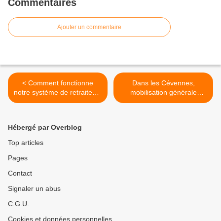
Commentaires
Ajouter un commentaire
< Comment fonctionne
Dans les Cévennes,
notre système de retraites ?
mobilisation générale
par les Clés du Social
contre l'isolement des
personnes âgées (30) >
Hébergé par Overblog
Top articles
Pages
Contact
Signaler un abus
C.G.U.
Cookies et données personnelles