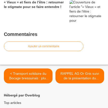
« Vieux » et fiers de l’être : retourner
le stigmate pour se faire entendre !
Commentaires
Ajouter un commentaire
< Transport solidaire du
RAPPEL AG Or Gris suivi
Bocage bressuirais : plus
de la présentation du
de 300 bénévoles mobilisés
dossier "Vieillir actifs à la
! (79)
campagne" le 9 octobre à la
FPH >
Hébergé par Overblog
Top articles