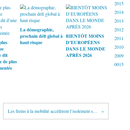
2015
2014
2013
La démographie,
2012
prochain défi global à
BIENTÔT MOINS
2011
plus
haut risque
D’EUROPÉENS
2010
ue
DANS LE MONDE
 dit
APRÈS 2026
2009
 de plus
0015
mentée
Les freins à la mobilité accélèrent l’isolement social des personnes âgées