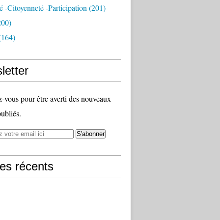
té -citoyenneté -participation
(201)
200)
(164)
letter
vous pour être averti des nouveaux
publiés.
les récents