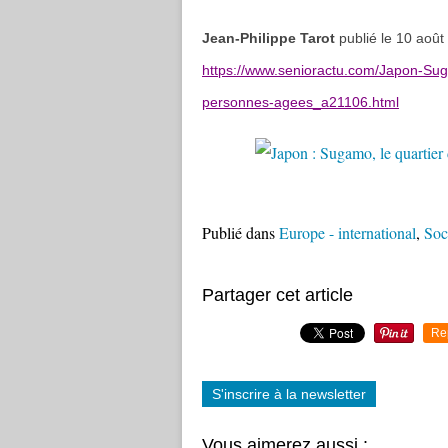
Jean-Philippe Tarot
publié le 10 aoû
https://www.senioractu.com/Japon-Suga
personnes-agees_a21106.html
Publié dans
Europe - international
,
Soc
Partager cet article
Re
S'inscrire à la newsletter
Vous aimerez aussi :