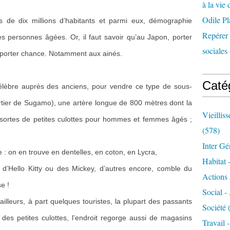
à la vie 
Odile Pl
 de dix millions d’habitants et parmi eux, démographie
Repérer l
es personnes âgées. Or, il faut savoir qu’au Japon, porter
sociales 
 porter chance. Notamment aux ainés.
Caté
célèbre auprès des anciens, pour vendre ce type de sous-
rtier de Sugamo), une artère longue de 800 mètres dont la
Vieillis
 sortes de petites culottes pour hommes et femmes âgés ;
(578)
Inter Gé
e : on en trouve en dentelles, en coton, en Lycra,
Habitat 
e d’Hello Kitty ou des Mickey, d’autres encore, comble du
Actions 
ose !
Social -
ailleurs, à part quelques touristes, la plupart des passants
Société
(
des petites culottes, l’endroit regorge aussi de magasins
Travail 