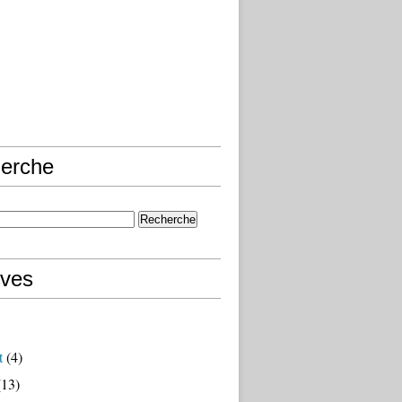
erche
ives
t
(4)
13)