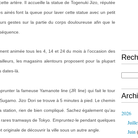
tte artère. Il accueille la statue de Togenuki Jizo, réputée
es ainés font la queue pour laver cette statue avec un petit
eurs gestes sur la partie du corps douloureuse afin que le
nséquence.
ement animée tous les 4, 14 et 24 du mois à l’occasion des
Rech
ailleurs, les magasins alentours proposent pour la plupart
s dates-là.
runter la fameuse Yamanote line (JR line) qui fait le tour
Arch
 Sugamo. Jizo Dori se trouve à 5 minutes à pied. Le chemin
 la station, rien de bien compliqué. Sachez également qu’au
2026
es rares tramways de Tokyo. Empruntez-le pendant quelques
Juille
 originale de découvrir la ville sous un autre angle.
Juin
(