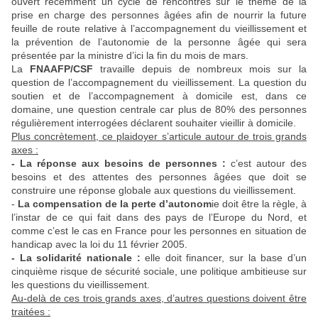
ouvert récemment un cycle de rencontres sur le thème de la
prise en charge des personnes âgées afin de nourrir la future
feuille de route relative à l’accompagnement du vieillissement et
la prévention de l’autonomie de la personne âgée qui sera
présentée par la ministre d’ici la fin du mois de mars.
La
FNAAFP/CSF
travaille depuis de nombreux mois sur la
question de l’accompagnement du vieillissement. La question du
soutien et de l’accompagnement à domicile est, dans ce
domaine, une question centrale car plus de 80% des personnes
régulièrement interrogées déclarent souhaiter vieillir à domicile.
Plus concrètement, ce plaidoyer s’articule autour de trois grands
axes :
- La réponse aux besoins de personnes :
c’est autour des
besoins et des attentes des personnes âgées que doit se
construire une réponse globale aux questions du vieillissement.
-
La compensation de la perte d’autonom
ie doit être la règle, à
l’instar de ce qui fait dans des pays de l’Europe du Nord, et
comme c’est le cas en France pour les personnes en situation de
handicap avec la loi du 11 février 2005.
- La solidarité nationale :
elle doit financer, sur la base d’un
cinquième risque de sécurité sociale, une politique ambitieuse sur
les questions du vieillissement.
Au-delà de ces trois grands axes, d’autres questions doivent être
traitées :